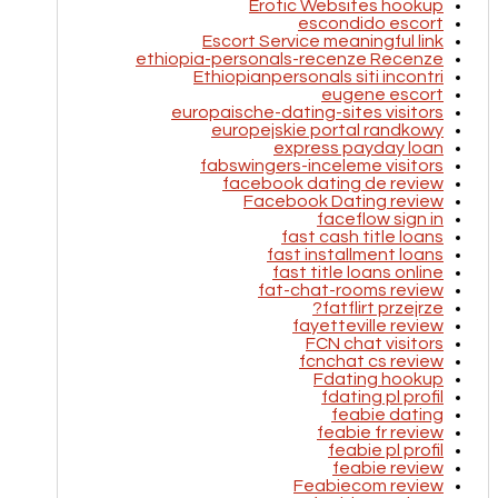
Erotic Websites hookup
escondido escort
Escort Service meaningful link
ethiopia-personals-recenze Recenze
Ethiopianpersonals siti incontri
eugene escort
europaische-dating-sites visitors
europejskie portal randkowy
express payday loan
fabswingers-inceleme visitors
facebook dating de review
Facebook Dating review
faceflow sign in
fast cash title loans
fast installment loans
fast title loans online
fat-chat-rooms review
fatflirt przejrze?
fayetteville review
FCN chat visitors
fcnchat cs review
Fdating hookup
fdating pl profil
feabie dating
feabie fr review
feabie pl profil
feabie review
Feabiecom review