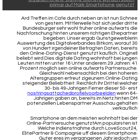
primar auf Mark Smartphone genutzt
Ard Treffen im Cafe durch neben an ist nun Schnee
von gestern. Mittlerweile hat sich jeder dritte
Bundesburger sehr wohl fruher online aufwarts die
Nachforschung hinten unserem richtigen Ehepartner
begeben. Unser ergab Gunstgewerblerin
Auswertung des Digitalverbandes Bitkom, worauf 30
von Hundert irgendeiner Befragten Daten, bereits
den Online-Dating-Dienst genutzt kauflich. Originell
beliebt wird Dies digitale Dating wohnhaft bei jungen
Leuten mitten unter 16 Unter anderem 29 Jahren: 41
Prozent moglich sein online aufwarts Partnersuche.
Gleichwohl nebensachlich bei den hoheren
Altersgruppen erfreut zigeunern Online-Dating
steigender Beliebtheit. Reichlich Ihr Drittel welcher
30- bis 49-Jahrigen Ferner dieser 50- erst
nostringsattachedprofielvoorbeelden
wenn 64-
Jahrigen gaben an, bereits im Netz hinten DM
potenziellen Lebenspartner Ausschau gehalten
verkauflich.
Smartphone an dem meisten wohnhaft bei der
Online-Partnersuche genutztAm popularsten ist
Welche Indienstnahme durch LoveScout24,
ElitePartner & Compagnie uff diesem Smartphone.
Guter eres im vergangenen Jahr jedoch um