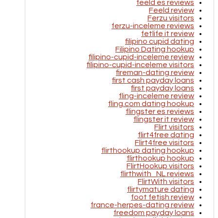
feeld es reviews
Feeld review
Ferzu visitors
ferzu-inceleme reviews
fetlife it review
filipino cupid dating
Filipino Dating hookup
filipino-cupid-inceleme review
filipino-cupid-inceleme visitors
fireman-dating review
first cash payday loans
first payday loans
fling-inceleme review
fling.com dating hookup
flingster es reviews
flingster it review
Flirt visitors
flirt4free dating
Flirt4free visitors
flirthookup dating hookup
flirthookup hookup
FlirtHookup visitors
flirthwith_NL reviews
FlirtWith visitors
flirtymature dating
foot fetish review
france-herpes-dating review
freedom payday loans