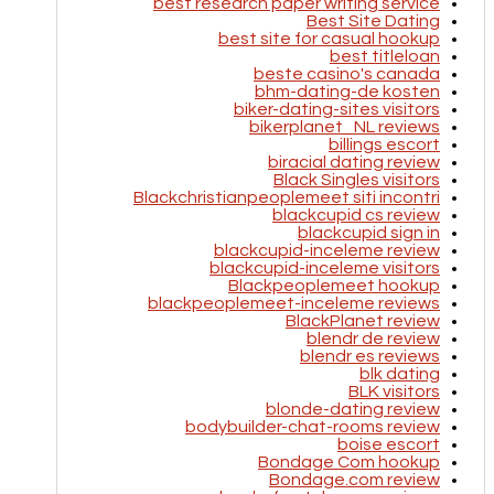
best research paper writing service
Best Site Dating
best site for casual hookup
best titleloan
beste casino's canada
bhm-dating-de kosten
biker-dating-sites visitors
bikerplanet_NL reviews
billings escort
biracial dating review
Black Singles visitors
Blackchristianpeoplemeet siti incontri
blackcupid cs review
blackcupid sign in
blackcupid-inceleme review
blackcupid-inceleme visitors
Blackpeoplemeet hookup
blackpeoplemeet-inceleme reviews
BlackPlanet review
blendr de review
blendr es reviews
blk dating
BLK visitors
blonde-dating review
bodybuilder-chat-rooms review
boise escort
Bondage Com hookup
Bondage.com review