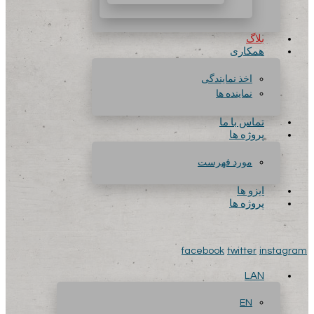
بلاگ
همکاری
اخذ نمایندگی
نماینده ها
تماس با ما
پروژه ها
مورد فهرست
ایزو ها
پروژه ها
facebook
twitter
instagram
LAN
EN