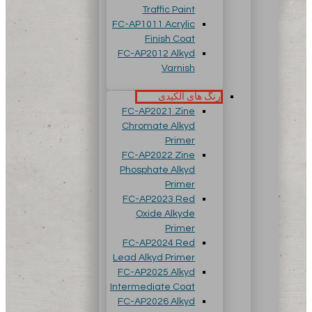
Traffic Paint
FC-AP1011 Acrylic
Finish Coat
FC-AP2012 Alkyd
Varnish
رنگ های آلکیدی
FC-AP2021 Zine
Chromate Alkyd
Primer
FC-AP2022 Zine
Phosphate Alkyd
Primer
FC-AP2023 Red
Oxide Alkyde
Primer
FC-AP2024 Red
Lead Alkyd Primer
FC-AP2025 Alkyd
Intermediate Coat
FC-AP2026 Alkyd