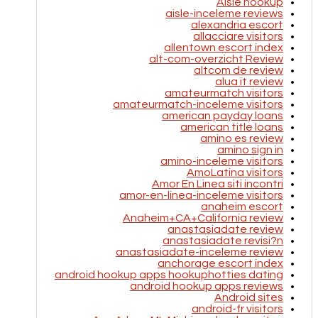
Aisle hookup
aisle-inceleme reviews
alexandria escort
allacciare visitors
allentown escort index
alt-com-overzicht Review
altcom de review
alua it review
amateurmatch visitors
amateurmatch-inceleme visitors
american payday loans
american title loans
amino es review
amino sign in
amino-inceleme visitors
AmoLatina visitors
Amor En Linea siti incontri
amor-en-linea-inceleme visitors
anaheim escort
Anaheim+CA+California review
anastasiadate review
anastasiadate revisi?n
anastasiadate-inceleme review
anchorage escort index
android hookup apps hookuphotties dating
android hookup apps reviews
Android sites
android-fr visitors