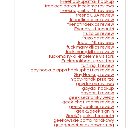
Freehookupaffair hookup
freelocaldates-inceleme reviews
freesnapmilfs_NL reviews
fresno USA review
friendfinder cs review
friendfinderx cs review
Friendly siti incontri
fruzo cs review
fruzo de review
fubar_NL reviews
fuck marry kill cs review
fuck marry kill de review
fuck-marry-kill-inceleme visitors
Fuckbookhookup visitors
furfling it review
gay hookup apps hookuphotties review
Gay Hookup review
gay-randki przejrze?
gaydar es reviews
gaydar hookup
gaydar it review
geek seznamky weby
geek-chat-rooms review
geek2geek es review
geek2geek sign in
Geek2geek siti incontri
geekowskie portal randkowy
gelegenheitssex bewertung