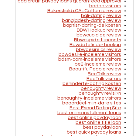
bad credit payday loans guaranteed approval
badoo visitors
Bakersfield+CA+California review
bali-dating review
bangladesh-dating review
baptist-dating-de kosten
BBW Hookup review
bbwcupid de review
Bbwcupid siti incontri
Bbwdatefinder hookup
bbwdesire cs review
bbwdesire-inceleme visitors
bdsm-com-inceleme visitors
be2-inceleme review
BeautifulPeople review
BeeTalk review
BeeTalk visitors
behinderte-dating kosten
benaughty review
benaughty revisi?n
benaughty-inceleme visitors
beoordeel-mijn-date sites
Best Friend Dating Site
best online installment loans
best online payday loan
best online title loan
best paydayloan
best quick payday loans