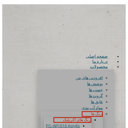
صفحه اصلی
درباره ما
محصولات
افزودنی های بتن
پوشش ها
چسب ها
گروت ها
عایق ها
مواد آب بندی
رنگ ها
رنگ های آکریلیک
FC-AP1010 Acrylic