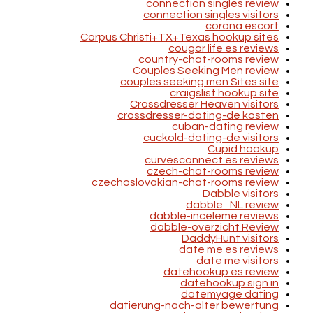
connection singles review
connection singles visitors
corona escort
Corpus Christi+TX+Texas hookup sites
cougar life es reviews
country-chat-rooms review
Couples Seeking Men review
couples seeking men Sites site
craigslist hookup site
Crossdresser Heaven visitors
crossdresser-dating-de kosten
cuban-dating review
cuckold-dating-de visitors
Cupid hookup
curvesconnect es reviews
czech-chat-rooms review
czechoslovakian-chat-rooms review
Dabble visitors
dabble_NL review
dabble-inceleme reviews
dabble-overzicht Review
DaddyHunt visitors
date me es reviews
date me visitors
datehookup es review
datehookup sign in
datemyage dating
datierung-nach-alter bewertung