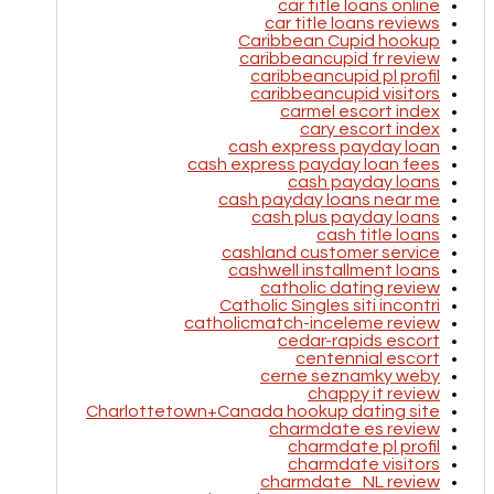
car title loans online
car title loans reviews
Caribbean Cupid hookup
caribbeancupid fr review
caribbeancupid pl profil
caribbeancupid visitors
carmel escort index
cary escort index
cash express payday loan
cash express payday loan fees
cash payday loans
cash payday loans near me
cash plus payday loans
cash title loans
cashland customer service
cashwell installment loans
catholic dating review
Catholic Singles siti incontri
catholicmatch-inceleme review
cedar-rapids escort
centennial escort
cerne seznamky weby
chappy it review
Charlottetown+Canada hookup dating site
charmdate es review
charmdate pl profil
charmdate visitors
charmdate_NL review