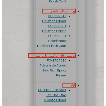
Finish Coat
پوشش های بیتومن
FC-BC2617
Bitumen Primer
FC-BC2631
Bitumen Mastic
FC-BC3231
Chlorinated
Rubber Finish Coat
پوشش های اپوکسی پلی آمید
FC-EPC7010
Polyamide Cured
Zinc Rich Epoxy
Primer
تینر
FC-T1011 Cleaner
For Zine Ethyl
Silicate Primer