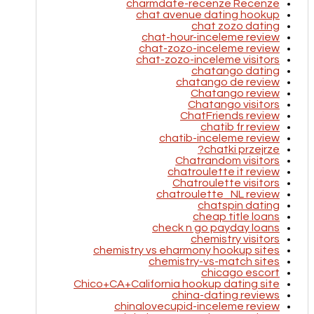
charmdate-recenze Recenze
chat avenue dating hookup
chat zozo dating
chat-hour-inceleme review
chat-zozo-inceleme review
chat-zozo-inceleme visitors
chatango dating
chatango de review
Chatango review
Chatango visitors
ChatFriends review
chatib fr review
chatib-inceleme review
chatki przejrze?
Chatrandom visitors
chatroulette it review
Chatroulette visitors
chatroulette_NL review
chatspin dating
cheap title loans
check n go payday loans
chemistry visitors
chemistry vs eharmony hookup sites
chemistry-vs-match sites
chicago escort
Chico+CA+California hookup dating site
china-dating reviews
chinalovecupid-inceleme review