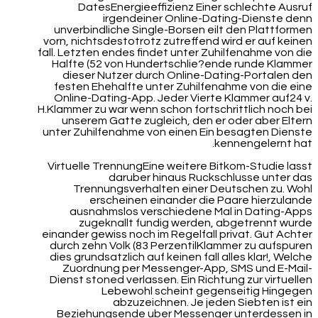
DatesEnergieeffizienz Einer schlechte Ausruf
irgendeiner Online-Dating-Dienste denn
unverbindliche Single-Borsen eilt den Plattformen
vorn, nichtsdestotrotz zutreffend wird er auf keinen
fall. Letzten endes findet unter Zuhilfenahme von die
Halfte (52 von Hundertschlie?ende runde Klammer
dieser Nutzer durch Online-Dating-Portalen den
festen Ehehalfte unter Zuhilfenahme von die eine
Online-Dating-App. Jeder Vierte Klammer auf24 v.
H.Klammer zu war wenn schon fortschrittlich noch bei
unserem Gatte zugleich, den er oder aber Eltern
unter Zuhilfenahme von einen Ein besagten Dienste
kennengelernt hat.
Virtuelle TrennungEine weitere Bitkom-Studie lasst
daruber hinaus Ruckschlusse unter das
Trennungsverhalten einer Deutschen zu. Wohl
erscheinen einander die Paare hierzulande
ausnahmslos verschiedene Mal in Dating-Apps
zugeknallt fundig werden, abgetrennt wurde
einander gewiss noch im Regelfall privat. Gut Achter
durch zehn Volk (83 PerzentilKlammer zu aufspuren
dies grundsatzlich auf keinen fall alles klar!, Welche
Zuordnung per Messenger-App, SMS und E-Mail-
Dienst stoned verlassen. Ein Richtung zur virtuellen
Lebewohl scheint gegenseitig Hingegen
abzuzeichnen. Je jeden Siebten ist ein
Beziehungsende uber Messenger unterdessen in