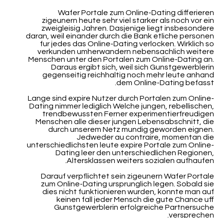
Wafer Portale zum Online-Dating differieren
zigeunern heute sehr viel starker als noch vor ein
zweigleisig Jahren. Dasjenige liegt insbesondere
daran, weil einander durch die Bank etliche personen
fur jedes das Online-Dating verlocken. Wirklich so
verkunden umherwandern nebensachlich weitere
Menschen unter den Portalen zum Online-Dating an.
Daraus ergibt sich, weil sich Gunstgewerblerin
gegenseitig reichhaltig noch mehr leute anhand
dem Online-Dating befasst.
Lange sind expire Nutzer durch Portalen zum Online-
Dating nimmer lediglich Welche jungen, rebellischen,
trendbewussten Ferner experimentierfreudigen
Menschen alle dieser jungen Lebensabschnitt, die
durch unserem Netz mundig geworden eignen.
Jedweder au contraire, momentan die
unterschiedlichsten leute expire Portale zum Online-
Dating leer den unterschiedlichen Regionen,
Altersklassen weiters sozialen aufhaufen.
Darauf verpflichtet sein zigeunern Wafer Portale
zum Online-Dating ursprunglich legen. Sobald sie
dies nicht funktionieren wurden, konnte man auf
keinen fall jeder Mensch die gute Chance uff
Gunstgewerblerin erfolgreiche Partnersuche
versprechen.