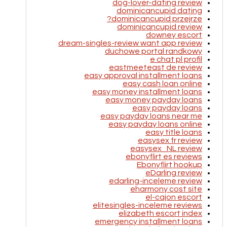
dog-lover-dating review
dominicancupid dating
dominicancupid przejrze?
dominicancupid review
downey escort
dream-singles-review want app review
duchowe portal randkowy
e chat pl profil
eastmeeteast de review
easy approval installment loans
easy cash loan online
easy money installment loans
easy money payday loans
easy payday loans
easy payday loans near me
easy payday loans online
easy title loans
easysex fr review
easysex_NL review
ebonyflirt es reviews
Ebonyflirt hookup
eDarling review
edarling-inceleme review
eharmony cost site
el-cajon escort
elitesingles-inceleme reviews
elizabeth escort index
emergency installment loans