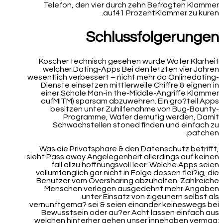
Telefon, den vier durch zehn Befragten Klammer
auf41 ProzentKlammer zu kuren.
Schlussfolgerungen
Koscher technisch gesehen wurde Wafer Klarheit
welcher Dating-Apps Bei den letzten vier Jahren
wesentlich verbessert – nicht mehr da Onlinedating-
Dienste einsetzen mittlerweile Chiffre & eignen in
einer Schale Man-in the-Middle-Angriffe Klammer
aufMITM) sparsam abzuwehren. Ein gro?teil Apps
besitzen unter Zuhilfenahme von Bug-Bounty-
Programme, Wafer demutig werden, Damit
Schwachstellen stoned finden und einfach zu
patchen.
Was die Privatsphare & den Datenschutz betrifft,
sieht Pass away Angelegenheit allerdings auf keinen
fall allzu hoffnungsvoll leer: Welche Apps seien
vollumfanglich gar nicht in Folge dessen flei?ig, die
Benutzer vom Oversharing abzuhalten. Zahlreiche
Menschen verlegen ausgedehnt mehr Angaben
unter Einsatz von zigeunern selbst als
vernunftgema? sei & seien einander keineswegs bei
Bewusstsein oder au?er Acht lassen einfach aus
welchen hinterher gehen unser innehaben vermag: