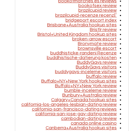
bookofmatches es reviews
bookofsex review
brazilcupid review
brazilcupid-recenze recenzГ­
bridgeport escort index
Brisbane+Australia hookup sites
Bristlr review
Bristol+United Kingdom hookup sites
broken-arrow escort
Bronymate review
brownsville escort
buddhisticke-randeni Recenze
buddhistische-datierung kosten
BuddyGays review
BuddyGays visitors
buddygays-inceleme visitors
buffalo review
Buffalo+NY+New York hookup sites
Buffalo+NY+New York review
bumble-inceleme review
Bunbury+Australia review
Calgary+Canada hookup sites
california-los-angeles-lesbian-dating review
california-san-francisco-dating reviews
california-san-jose-gay-dating review
cambodian-dating review
canada online casino
Canberra+Australia hookup sites