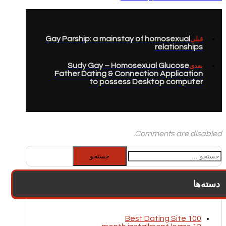
Gay Parship: a mainstay of homosexual
قبلی
relationships
Sudy Gay – Homosexual Glucose
بعدی
Father Dating & Connection Application
to possess Desktop computer
Comments are disabled.
جستجو
برای:
دسته‌ها
100 Best Dating Site