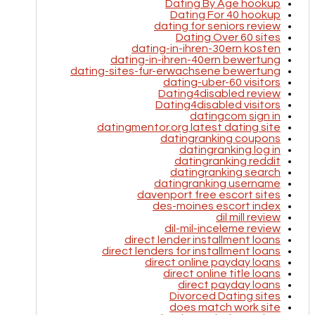
Dating By Age hookup
Dating For 40 hookup
dating for seniors review
Dating Over 60 sites
dating-in-ihren-30ern kosten
dating-in-ihren-40ern bewertung
dating-sites-fur-erwachsene bewertung
dating-uber-60 visitors
Dating4disabled review
Dating4disabled visitors
datingcom sign in
datingmentor.org latest dating site
datingranking coupons
datingranking log in
datingranking reddit
datingranking search
datingranking username
davenport free escort sites
des-moines escort index
dil mill review
dil-mil-inceleme review
direct lender installment loans
direct lenders for installment loans
direct online payday loans
direct online title loans
direct payday loans
Divorced Dating sites
does match work site