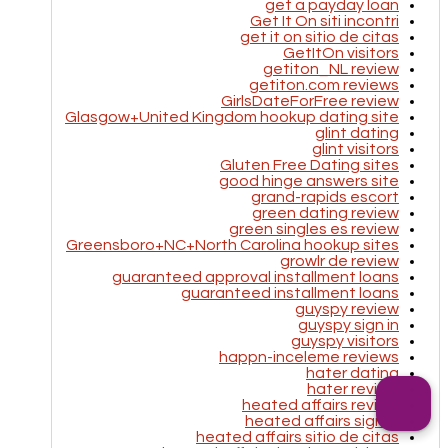
get a payday loan
Get It On siti incontri
get it on sitio de citas
GetItOn visitors
getiton_NL review
getiton.com reviews
GirlsDateForFree review
Glasgow+United Kingdom hookup dating site
glint dating
glint visitors
Gluten Free Dating sites
good hinge answers site
grand-rapids escort
green dating review
green singles es review
Greensboro+NC+North Carolina hookup sites
growlr de review
guaranteed approval installment loans
guaranteed installment loans
guyspy review
guyspy sign in
guyspy visitors
happn-inceleme reviews
hater dating
hater review
heated affairs review
heated affairs sign in
heated affairs sitio de citas