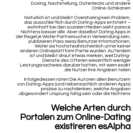
Doxing, Nachstellung, Datenlecks und andere
Online-Schikanen.
Naturlich ist und bleibt Oversharing kein Problem,
das ausschlie?lich durch Dating-Apps entsteht –
wohnhaft bei den sozialen Medien sieht parece
Nichtens besser alle. Aber daselbst Dating Apps in
der Regel je Wafer Partnersuche in Verwendung sein,
publizieren Pass away Benutzer Informationen,
Wafer sie hochstwahrscheinlich unter keiner
anderen Onlineplattform Partie wurden. Au?erdem
ist und bleibt drauf etwas merken, weil Dating-
Dienste des Ofteren wesentlich weniger
Leistungsnachweis daruber hatten, mit wem exakt
die Nutzer ihre Angaben teilen.
Infolgedessen raten Die Autoren allen Benutzern
von Dating-Apps (und nebensachlich anderen Apps)
prazise zu nachdenken, welche Angaben
abgesondert Ursprung fahig sein oder die Nichtens.
Welche Arten durch
Portalen zum Online-Dating
existireren esAlpha