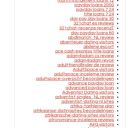
12 month installment loans
2000 payday loans
24 7 payday loans
24 7 title loans
30 day pay day loans
321chat es reviews
321chat-recenze recenzГ­
60 day payday loans
abdlmatch_NL review
abenteuer-dating visitors
abilene escort
ace cash express title loans
adam4adam cs review
adam4adam revoir
adultfriendfinder de review
AdultSpace visitors
adultspace-inceleme review
adultspace-overzicht beoordelingen
advance payday loan
advanced payday loan
Adventist Dating visitors
adventist singles_NL review
adventist-dating-nl sites
afrika-tarihleme alan
afrikaanse-datingsites beoordelingen
afrikanische-dating-sites visitors
afroromance-inceleme reviews
AirG visitors