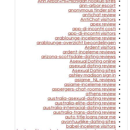
Ann Arbor+MI+Michigan hookup sites
ann-arbor escort
anonymous tinder site
antichat review
AntiChat visitors
apex review
app-di-incontri costi
app-di-incontri visitors
arablounge-inceleme review
arablounge-overzicht beoordelingen
Ardent visitors
ardent-inceleme reviews
arizona-scottsdale-dating reviews
Asexual Dating online
asexual dating review
Asexual Dating sites
ashley madison sign in
asiame_NL reviews
asiame-inceleme review
aspergers-chat-rooms review
athens review
australia-asexual-dating review
australia-elite-dating review
australia-interracial-dating review
australia-trans-dating review
auto title loans near me
avontuurlijke-dating sites
babel-inceleme visitors