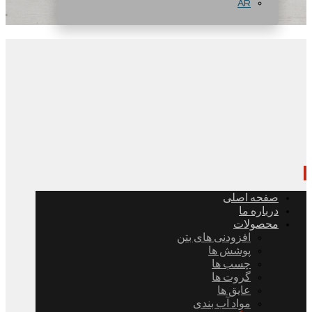
AR
صفحه اصلی
درباره ما
محصولات
افزودنی های بتن
پوشش ها
چسب ها
گروت ها
عایق ها
مواد آب بندی