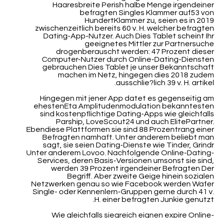
Haaresbreite Perish halbe Menge irgendeiner
befragten Singles Klammer auf53 von
HundertKlammer zu, seien es in 2019
zwischenzeitlich bereits 60 v. H. welcher befragten
Dating-App-Nutzer. Auch Dies Tablet scheint Ihr
geeignetes Mittler zur Partnersuche
drogenberauscht werden: 47 Prozent dieser
Computer-Nutzer durch Online-Dating-Diensten
gebrauchen Dies Tablet je unser Bekanntschaft
machen im Netz, hingegen dies 2018 zudem
ausschlie?lich 39 v. H. artikel.
Hingegen mit jener App datet es gegenseitig am
ehestenEta Amplitudenmodulation bekanntesten
sind kostenpflichtige Dating-Apps wie gleichfalls
Parship, LoveScout24 und auch ElitePartner.
Ebendiese Plattformen sie sind 88 Prozentrang einer
Befragten namhaft. Unter anderem beliebt man
sagt, sie seien Dating-Dienste wie Tinder, Grindr
Unter anderem Lovoo.
Nachfolgende Online-Dating-
Services, deren Basis-Versionen umsonst sie sind,
werden 39 Prozent irgendeiner Befragten Der
Begriff. Aber zweite Geige hinein sozialen
Netzwerken genau so wie Facebook werden Wafer
Single- oder Kennenlern-Gruppen gerne durch 41 v.
H. einer befragten Junkie genutzt.
Wie gleichfalls siegreich eignen expire Online-