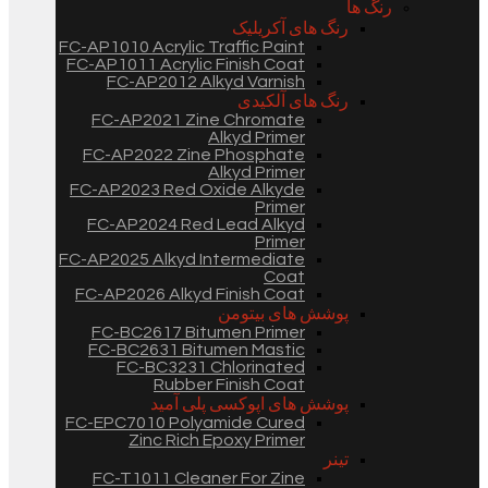
رنگ ها
رنگ های آکریلیک
FC-AP1010 Acrylic Traffic Paint
FC-AP1011 Acrylic Finish Coat
FC-AP2012 Alkyd Varnish
رنگ های آلکیدی
FC-AP2021 Zine Chromate
Alkyd Primer
FC-AP2022 Zine Phosphate
Alkyd Primer
FC-AP2023 Red Oxide Alkyde
Primer
FC-AP2024 Red Lead Alkyd
Primer
FC-AP2025 Alkyd Intermediate
Coat
FC-AP2026 Alkyd Finish Coat
پوشش های بیتومن
FC-BC2617 Bitumen Primer
FC-BC2631 Bitumen Mastic
FC-BC3231 Chlorinated
Rubber Finish Coat
پوشش های اپوکسی پلی آمید
FC-EPC7010 Polyamide Cured
Zinc Rich Epoxy Primer
تینر
FC-T1011 Cleaner For Zine