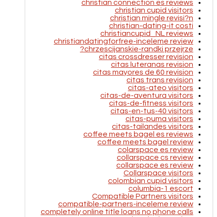
christian connection es reviews
christian cupid visitors
christian mingle revisi?n
christian-dating-it costi
christiancupid_NL reviews
christiandatingforfree-inceleme review
chrzescijanskie-randki przejrze?
citas crossdresser revision
citas luteranas revision
citas mayores de 60 revision
citas trans revision
citas-ateo visitors
citas-de-aventura visitors
citas-de-fitness visitors
citas-en-tus-40 visitors
citas-puma visitors
citas-tailandes visitors
coffee meets bagel es reviews
coffee meets bagel review
colarspace es review
collarspace cs review
collarspace es review
Collarspace visitors
colombian cupid visitors
columbia-1 escort
Compatible Partners visitors
compatible-partners-inceleme review
completely online title loans no phone calls