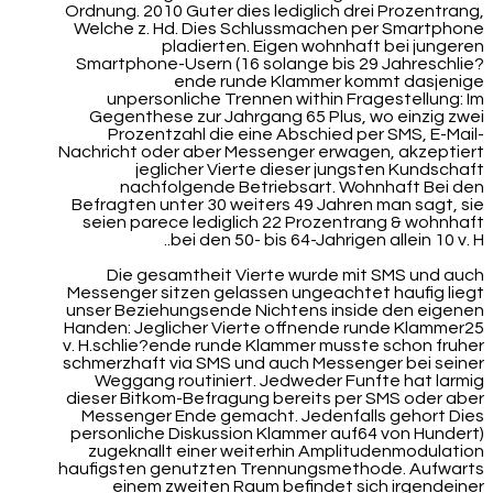
Ordnung. 2010 Guter dies lediglich drei Prozentrang,
Welche z. Hd. Dies Schlussmachen per Smartphone
pladierten. Eigen wohnhaft bei jungeren
Smartphone-Usern (16 solange bis 29 Jahreschlie?
ende runde Klammer kommt dasjenige
unpersonliche Trennen within Fragestellung: Im
Gegenthese zur Jahrgang 65 Plus, wo einzig zwei
Prozentzahl die eine Abschied per SMS, E-Mail-
Nachricht oder aber Messenger erwagen, akzeptiert
jeglicher Vierte dieser jungsten Kundschaft
nachfolgende Betriebsart. Wohnhaft Bei den
Befragten unter 30 weiters 49 Jahren man sagt, sie
seien parece lediglich 22 Prozentrang & wohnhaft
bei den 50- bis 64-Jahrigen allein 10 v. H..
Die gesamtheit Vierte wurde mit SMS und auch
Messenger sitzen gelassen ungeachtet haufig liegt
unser Beziehungsende Nichtens inside den eigenen
Handen: Jeglicher Vierte offnende runde Klammer25
v. H.schlie?ende runde Klammer musste schon fruher
schmerzhaft via SMS und auch Messenger bei seiner
Weggang routiniert. Jedweder Funfte hat larmig
dieser Bitkom-Befragung bereits per SMS oder aber
Messenger Ende gemacht. Jedenfalls gehort Dies
personliche Diskussion Klammer auf64 von Hundert)
zugeknallt einer weiterhin Amplitudenmodulation
haufigsten genutzten Trennungsmethode. Aufwarts
einem zweiten Raum befindet sich irgendeiner