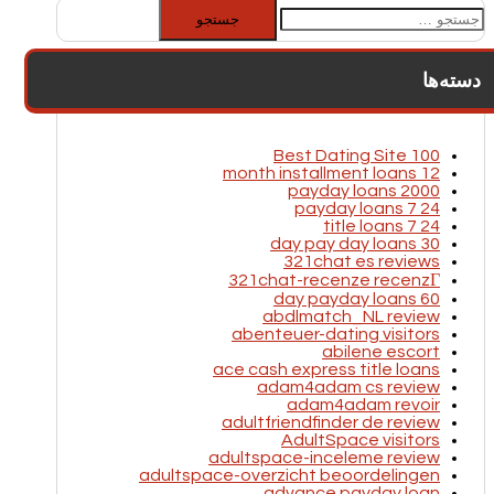
جستجو
برای:
دسته‌ها
100 Best Dating Site
12 month installment loans
2000 payday loans
24 7 payday loans
24 7 title loans
30 day pay day loans
321chat es reviews
321chat-recenze recenzГ­
60 day payday loans
abdlmatch_NL review
abenteuer-dating visitors
abilene escort
ace cash express title loans
adam4adam cs review
adam4adam revoir
adultfriendfinder de review
AdultSpace visitors
adultspace-inceleme review
adultspace-overzicht beoordelingen
advance payday loan