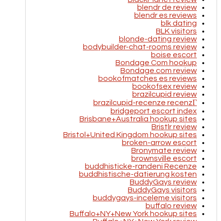
blendr de review
blendr es reviews
blk dating
BLK visitors
blonde-dating review
bodybuilder-chat-rooms review
boise escort
Bondage Com hookup
Bondage.com review
bookofmatches es reviews
bookofsex review
brazilcupid review
brazilcupid-recenze recenzГ­
bridgeport escort index
Brisbane+Australia hookup sites
Bristlr review
Bristol+United Kingdom hookup sites
broken-arrow escort
Bronymate review
brownsville escort
buddhisticke-randeni Recenze
buddhistische-datierung kosten
BuddyGays review
BuddyGays visitors
buddygays-inceleme visitors
buffalo review
Buffalo+NY+New York hookup sites