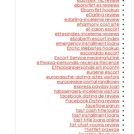
easysex_NL review
ebonyflirt es reviews
Ebonyflirt hookup
eDarling review
edarling-inceleme review
eharmony cost site
el-cajon escort
elitesingles-inceleme reviews
elizabeth escort index
emergency installment loans
Erotic Websites hookup
escondido escort
Escort Service meaningful link
ethiopia-personals-recenze Recenze
Ethiopianpersonals siti incontri
eugene escort
europaische-dating-sites visitors
europejskie portal randkowy
express payday loan
fabswingers-inceleme visitors
facebook dating de review
Facebook Dating review
faceflow sign in
fast cash title loans
fast installment loans
fast title loans online
fat-chat-rooms review
fatflirt przejrze?