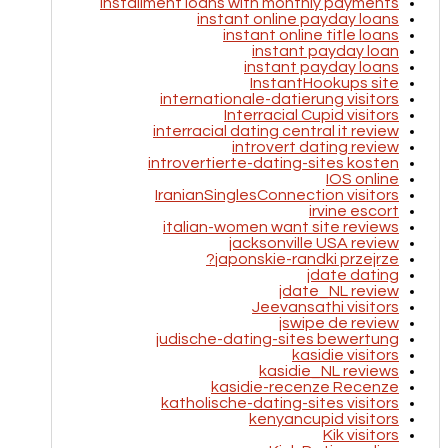
installment loans with monthly payments
instant online payday loans
instant online title loans
instant payday loan
instant payday loans
InstantHookups site
internationale-datierung visitors
Interracial Cupid visitors
interracial dating central it review
introvert dating review
introvertierte-dating-sites kosten
IOS online
IranianSinglesConnection visitors
irvine escort
italian-women want site reviews
jacksonville USA review
japonskie-randki przejrze?
jdate dating
jdate_NL review
Jeevansathi visitors
jswipe de review
judische-dating-sites bewertung
kasidie visitors
kasidie_NL reviews
kasidie-recenze Recenze
katholische-dating-sites visitors
kenyancupid visitors
Kik visitors