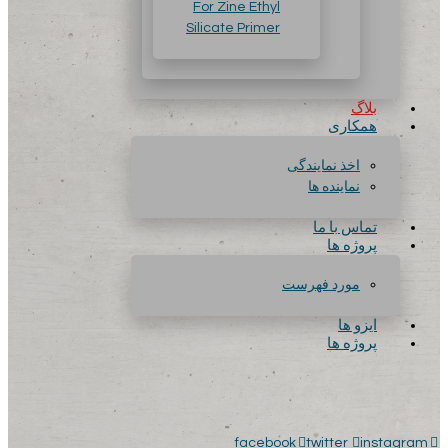
For Zine Ethyl
Silicate Primer
بلاگ
همکاری
اخذ نمایندگی
نماینده ها
تماس با ما
پروژه ها
مورد فهرست
ایزو ها
پروژه ها
facebook
twitter
instagram