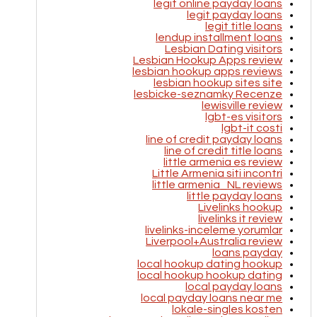
legit online payday loans
legit payday loans
legit title loans
lendup installment loans
Lesbian Dating visitors
Lesbian Hookup Apps review
lesbian hookup apps reviews
lesbian hookup sites site
lesbicke-seznamky Recenze
lewisville review
lgbt-es visitors
lgbt-it costi
line of credit payday loans
line of credit title loans
little armenia es review
Little Armenia siti incontri
little armenia_NL reviews
little payday loans
Livelinks hookup
livelinks it review
livelinks-inceleme yorumlar
Liverpool+Australia review
loans payday
local hookup dating hookup
local hookup hookup dating
local payday loans
local payday loans near me
lokale-singles kosten