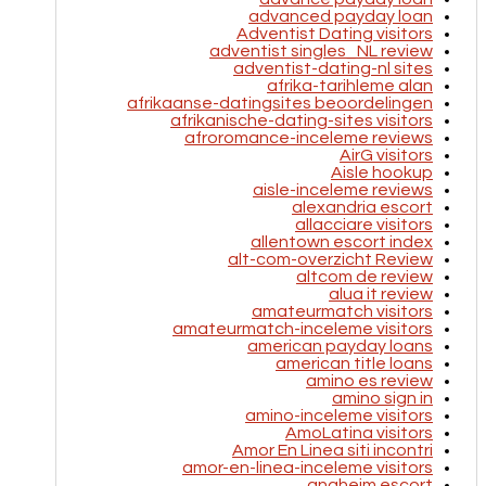
advanced payday loan
Adventist Dating visitors
adventist singles_NL review
adventist-dating-nl sites
afrika-tarihleme alan
afrikaanse-datingsites beoordelingen
afrikanische-dating-sites visitors
afroromance-inceleme reviews
AirG visitors
Aisle hookup
aisle-inceleme reviews
alexandria escort
allacciare visitors
allentown escort index
alt-com-overzicht Review
altcom de review
alua it review
amateurmatch visitors
amateurmatch-inceleme visitors
american payday loans
american title loans
amino es review
amino sign in
amino-inceleme visitors
AmoLatina visitors
Amor En Linea siti incontri
amor-en-linea-inceleme visitors
anaheim escort