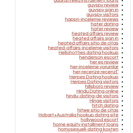
guaranteed installment loans
guyspy review
guyspy sign in
guyspy visitors
happn-inceleme reviews
hater dating
hater review
heated affairs review
heated affairs sign in
heated affairs sitio de citas
heated-affairs-inceleme visitors
Hellohotties dating hookup
henderson escort
her es review
her-inceleme yorumlar
her-recenze recenzГ­
Herpes Dating hookup
Herpes Dating visitors
hillsboro review
Hindu Dating online
hindu-dating-de visitors
Hinge visitors
hitch dating
hitwe sitio de citas
Hobart+Australia hookup dating site
hollywood escort
home equity installment loans
homosexuell-dating kosten