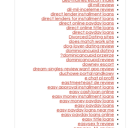
des-moines escort index
dil mill review
dil-mil-inceleme review
direct lender installment loans
direct lenders for installment loans
direct online payday loans
direct online title loans
direct payday loans
Divorced Dating sites
does match work site
dog-lover-dating review
dominicancupid dating
dominicancupid przejrze?
dominicancupid review
downey escort
dream-singles-review want app review
duchowe portal randkowy
e chat pl profil
eastmeeteast de review
easy approval installment loans
easy cash loan online
easy money installment loans
easy money payday loans
easy payday loans
easy payday loans near me
easy payday loans online
easy title loans
easysex fr review