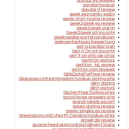
gaydar es reviews
gaydar hookup
gaydar it review
geek seznamky weby
geek-chat-rooms review
geek2geek es review
geek2geek sign in
Geek2geek siti incontri
geekowskie portal randkowy
gelegenheitssex bewertung
get a payday loan
Get It On siti incontri
get it on sitio de citas
GetItOn visitors
getiton_NL review
getiton.com reviews
GirlsDateForFree review
Glasgow+United Kingdom hookup dating site
glint dating
glint visitors
Gluten Free Dating sites
good hinge answers site
grand-rapids escort
green dating review
green singles es review
Greensboro+NC+North Carolina hookup sites
growlr de review
guaranteed approval installment loans