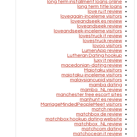
long term installment loans online
long term title loans
love ru it review
loveagain-inceleme visitors
loveandseek es review
loveandseek review
loveandseek-inceleme visitors
lovestruck it review
lovestruck review
lovoo visitors
LumenApp review
Lutheran Dating hookup
luxy it review
macedonian-dating review
Maiotaku visitors
maiotaku-inceleme visitors
malaysiancupid visitors
mamba dating
mamba_NL review
manchester free escort sites
manhunt es review
MarriageMindedPeopleMeet visitors
match review
matchbox de review
matchbox hookup dating website
matchbox_NL review
matchcom dating
matchocean it review