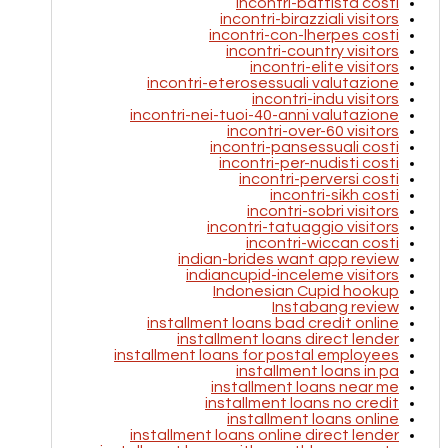
incontri-battista costi
incontri-birazziali visitors
incontri-con-lherpes costi
incontri-country visitors
incontri-elite visitors
incontri-eterosessuali valutazione
incontri-indu visitors
incontri-nei-tuoi-40-anni valutazione
incontri-over-60 visitors
incontri-pansessuali costi
incontri-per-nudisti costi
incontri-perversi costi
incontri-sikh costi
incontri-sobri visitors
incontri-tatuaggio visitors
incontri-wiccan costi
indian-brides want app review
indiancupid-inceleme visitors
Indonesian Cupid hookup
Instabang review
installment loans bad credit online
installment loans direct lender
installment loans for postal employees
installment loans in pa
installment loans near me
installment loans no credit
installment loans online
installment loans online direct lender