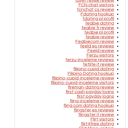
fayetteville review
FCN chat visitors
fcnchat cs review
Fdating hookup
fdating pl profil
feabie dating
feabie fr review
feabie pl profil
feabie review
Feabiecom review
feeld es reviews
Feeld review
Ferzu visitors
ferzu-inceleme reviews
fetlife it review
filipino cupid dating
Filipino Dating hookup
filipino-cupid-inceleme review
filipino-cupid-inceleme visitors
fireman-dating review
first cash payday loans
first payday loans
fling-inceleme review
fling.com dating hookup
flingster es reviews
flingster it review
Flirt visitors
flirt4free dating