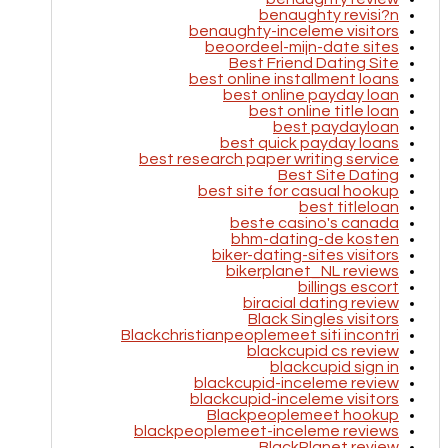
benaughty revisi?n
benaughty-inceleme visitors
beoordeel-mijn-date sites
Best Friend Dating Site
best online installment loans
best online payday loan
best online title loan
best paydayloan
best quick payday loans
best research paper writing service
Best Site Dating
best site for casual hookup
best titleloan
beste casino's canada
bhm-dating-de kosten
biker-dating-sites visitors
bikerplanet_NL reviews
billings escort
biracial dating review
Black Singles visitors
Blackchristianpeoplemeet siti incontri
blackcupid cs review
blackcupid sign in
blackcupid-inceleme review
blackcupid-inceleme visitors
Blackpeoplemeet hookup
blackpeoplemeet-inceleme reviews
BlackPlanet review