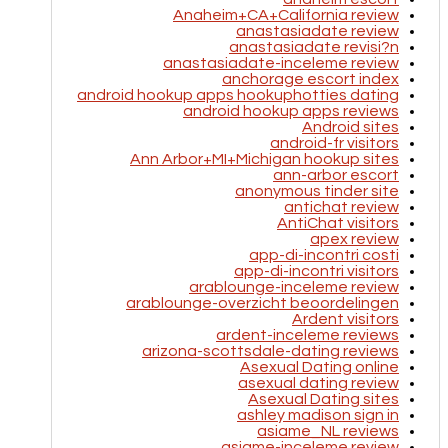
Anaheim+CA+California review
anastasiadate review
anastasiadate revisi?n
anastasiadate-inceleme review
anchorage escort index
android hookup apps hookuphotties dating
android hookup apps reviews
Android sites
android-fr visitors
Ann Arbor+MI+Michigan hookup sites
ann-arbor escort
anonymous tinder site
antichat review
AntiChat visitors
apex review
app-di-incontri costi
app-di-incontri visitors
arablounge-inceleme review
arablounge-overzicht beoordelingen
Ardent visitors
ardent-inceleme reviews
arizona-scottsdale-dating reviews
Asexual Dating online
asexual dating review
Asexual Dating sites
ashley madison sign in
asiame_NL reviews
asiame-inceleme review