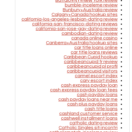
Buffalo+NY+New York review
bumble-inceleme review
Bunbury+Australia review
Calgary+Canada hookup sites
california-los-angeles-lesbian-dating review
california-san-francisco-dating reviews
california-san-jose-gay-dating review
cambodian-dating review
canada online casino
Canberra+Australia hookup sites
car title loans online
car title loans reviews
Caribbean Cupid hookup
caribbeancupid fr review
caribbeancupid pl profil
caribbeancupid visitors
carmel escort index
cary escort index
cash express payday loan
cash express payday loan fees
cash payday loans
cash payday loans near me
cash plus payday loans
cash title loans
cashland customer service
cashwell installment loans
catholic dating review
Catholic Singles siti incontri