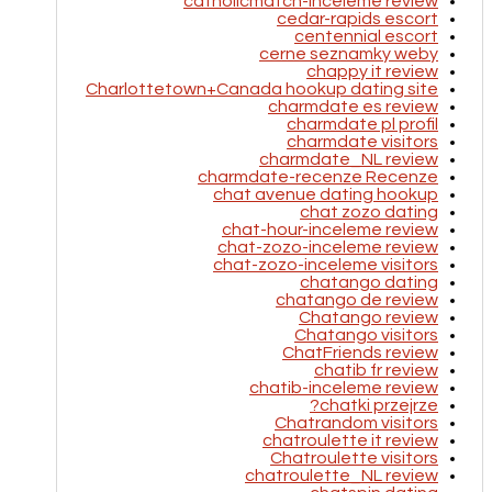
catholicmatch-inceleme review
cedar-rapids escort
centennial escort
cerne seznamky weby
chappy it review
Charlottetown+Canada hookup dating site
charmdate es review
charmdate pl profil
charmdate visitors
charmdate_NL review
charmdate-recenze Recenze
chat avenue dating hookup
chat zozo dating
chat-hour-inceleme review
chat-zozo-inceleme review
chat-zozo-inceleme visitors
chatango dating
chatango de review
Chatango review
Chatango visitors
ChatFriends review
chatib fr review
chatib-inceleme review
chatki przejrze?
Chatrandom visitors
chatroulette it review
Chatroulette visitors
chatroulette_NL review