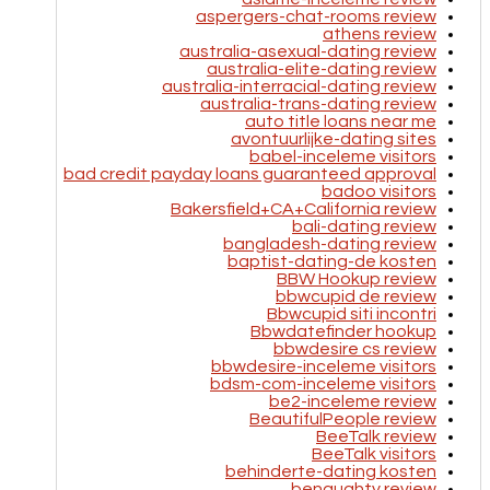
aspergers-chat-rooms review
athens review
australia-asexual-dating review
australia-elite-dating review
australia-interracial-dating review
australia-trans-dating review
auto title loans near me
avontuurlijke-dating sites
babel-inceleme visitors
bad credit payday loans guaranteed approval
badoo visitors
Bakersfield+CA+California review
bali-dating review
bangladesh-dating review
baptist-dating-de kosten
BBW Hookup review
bbwcupid de review
Bbwcupid siti incontri
Bbwdatefinder hookup
bbwdesire cs review
bbwdesire-inceleme visitors
bdsm-com-inceleme visitors
be2-inceleme review
BeautifulPeople review
BeeTalk review
BeeTalk visitors
behinderte-dating kosten
benaughty review