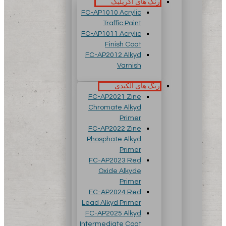
رنگ های آکریلیک
FC-AP1010 Acrylic
Traffic Paint
FC-AP1011 Acrylic
Finish Coat
FC-AP2012 Alkyd
Varnish
رنگ های آلکیدی
FC-AP2021 Zine
Chromate Alkyd
Primer
FC-AP2022 Zine
Phosphate Alkyd
Primer
FC-AP2023 Red
Oxide Alkyde
Primer
FC-AP2024 Red
Lead Alkyd Primer
FC-AP2025 Alkyd
Intermediate Coat