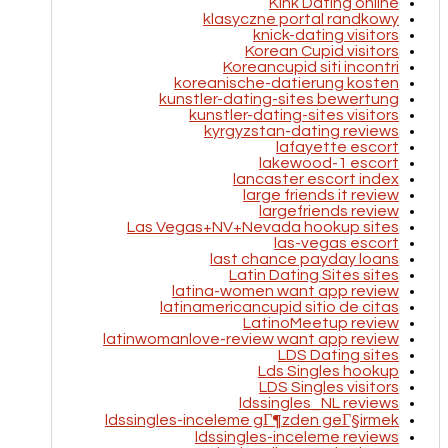
Kink Dating online
klasyczne portal randkowy
knick-dating visitors
Korean Cupid visitors
Koreancupid siti incontri
koreanische-datierung kosten
kunstler-dating-sites bewertung
kunstler-dating-sites visitors
kyrgyzstan-dating reviews
lafayette escort
lakewood-1 escort
lancaster escort index
large friends it review
largefriends review
Las Vegas+NV+Nevada hookup sites
las-vegas escort
last chance payday loans
Latin Dating Sites sites
latina-women want app review
latinamericancupid sitio de citas
LatinoMeetup review
latinwomanlove-review want app review
LDS Dating sites
Lds Singles hookup
LDS Singles visitors
ldssingles_NL reviews
ldssingles-inceleme gГ¶zden geГ§irmek
ldssingles-inceleme reviews