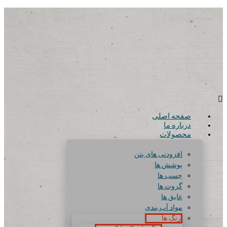
صفحه اصلی
درباره ما
محصولات
افزودنی های بتن
پوشش ها
چسب ها
گروت ها
عایق ها
مواد آب بندی
رنگ ها