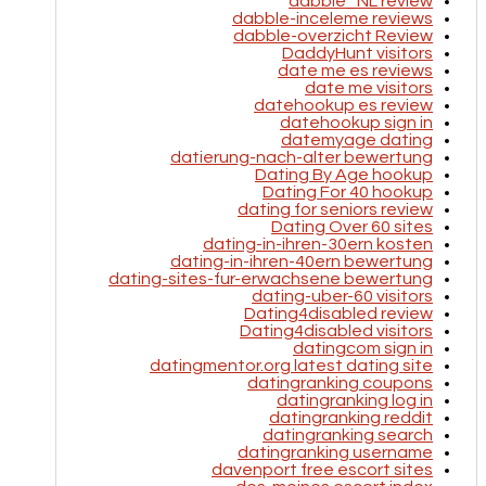
dabble_NL review
dabble-inceleme reviews
dabble-overzicht Review
DaddyHunt visitors
date me es reviews
date me visitors
datehookup es review
datehookup sign in
datemyage dating
datierung-nach-alter bewertung
Dating By Age hookup
Dating For 40 hookup
dating for seniors review
Dating Over 60 sites
dating-in-ihren-30ern kosten
dating-in-ihren-40ern bewertung
dating-sites-fur-erwachsene bewertung
dating-uber-60 visitors
Dating4disabled review
Dating4disabled visitors
datingcom sign in
datingmentor.org latest dating site
datingranking coupons
datingranking log in
datingranking reddit
datingranking search
datingranking username
davenport free escort sites