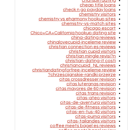
chatspin dating
cheap title loans
check n go payday loans
chemistry visitors
chemistry vs eharmony hookup sites
chemistry-vs-match sites
chicago escort
Chico+CA+California hookup dating site
china-dating reviews
chinalovecupid-inceleme review
christian connection es reviews
christian cupid visitors
christian mingle revisi?n
christian-dating-it costi
christiancupid_NL reviews
christiandatingforfree-inceleme review
chrzescijanskie-randki przejrze?
citas crossdresser revision
citas luteranas revision
citas mayores de 60 revision
citas trans revision
citas-ateo visitors
citas-de-aventura visitors
citas-de-fitness visitors
citas-en-tus-40 visitors
citas-puma visitors
citas-tailandes visitors
coffee meets bagel es reviews