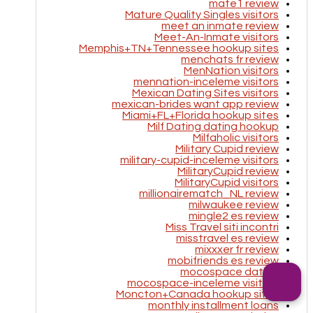
mate1 review
Mature Quality Singles visitors
meet an inmate review
Meet-An-Inmate visitors
Memphis+TN+Tennessee hookup sites
menchats fr review
MenNation visitors
mennation-inceleme visitors
Mexican Dating Sites visitors
mexican-brides want app review
Miami+FL+Florida hookup sites
Milf Dating dating hookup
Milfaholic visitors
Military Cupid review
military-cupid-inceleme visitors
MilitaryCupid review
MilitaryCupid visitors
millionairematch_NL review
milwaukee review
mingle2 es review
Miss Travel siti incontri
misstravel es review
mixxxer fr review
mobifriends es review
mocospace dating
mocospace-inceleme visitors
Moncton+Canada hookup sites
monthly installment loans