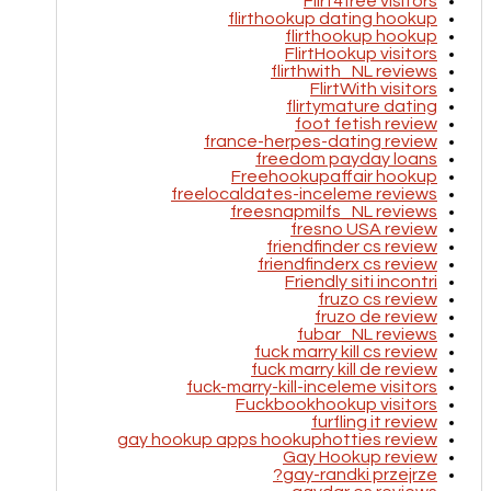
Flirt4free visitors
flirthookup dating hookup
flirthookup hookup
FlirtHookup visitors
flirthwith_NL reviews
FlirtWith visitors
flirtymature dating
foot fetish review
france-herpes-dating review
freedom payday loans
Freehookupaffair hookup
freelocaldates-inceleme reviews
freesnapmilfs_NL reviews
fresno USA review
friendfinder cs review
friendfinderx cs review
Friendly siti incontri
fruzo cs review
fruzo de review
fubar_NL reviews
fuck marry kill cs review
fuck marry kill de review
fuck-marry-kill-inceleme visitors
Fuckbookhookup visitors
furfling it review
gay hookup apps hookuphotties review
Gay Hookup review
gay-randki przejrze?