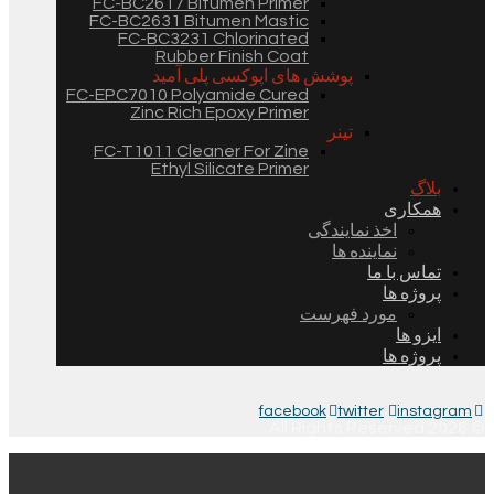
FC-BC2617 Bitumen Primer
FC-BC2631 Bitumen Mastic
FC-BC3231 Chlorinated
Rubber Finish Coat
پوشش های اپوکسی پلی آمید
FC-EPC7010 Polyamide Cured
Zinc Rich Epoxy Primer
تینر
FC-T1011 Cleaner For Zine
Ethyl Silicate Primer
بلاگ
همکاری
اخذ نمایندگی
نماینده ها
تماس با ما
پروژه ها
مورد فهرست
ایزو ها
پروژه ها
facebook
twitter
instagram
© 2026 All Rights Reserved.