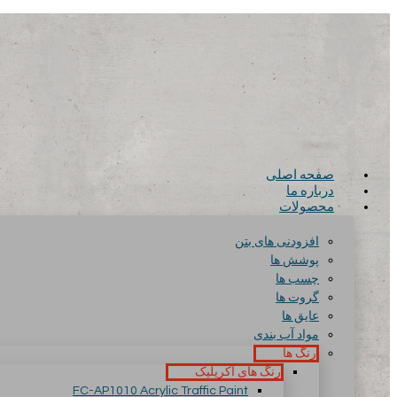
صفحه اصلی
درباره ما
محصولات
افزودنی های بتن
پوشش ها
چسب ها
گروت ها
عایق ها
مواد آب بندی
رنگ ها
رنگ های آکریلیک
FC-AP1010 Acrylic Traffic Paint