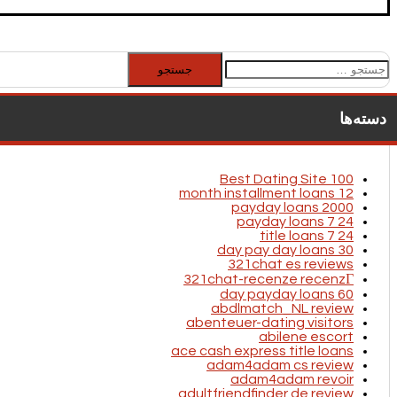
جستجو
برای:
دسته‌ها
100 Best Dating Site
12 month installment loans
2000 payday loans
24 7 payday loans
24 7 title loans
30 day pay day loans
321chat es reviews
321chat-recenze recenzГ­
60 day payday loans
abdlmatch_NL review
abenteuer-dating visitors
abilene escort
ace cash express title loans
adam4adam cs review
adam4adam revoir
adultfriendfinder de review