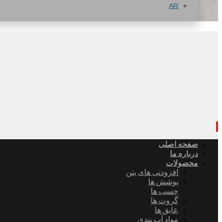
AR
صفحه اصلی
درباره ما
محصولات
افزودنی های بتن
پوشش ها
چسب ها
گروت ها
عایق ها
مواد آب بندی