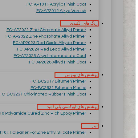
FC-AP1011 Acrylic Finish Coat
FC-AP2012 Alkyd Varnish
رنگ های آلکیدی
FC-AP2021 Zine Chromate Alkyd Primer
FC-AP2022 Zine Phosphate Alkyd Primer
FC-AP2023 Red Oxide Alkyde Primer
FC-AP2024 Red Lead Alkyd Primer
FC-AP2025 Alkyd Intermediate Coat
FC-AP2026 Alkyd Finish Coat
پوشش های بیتومن
FC-BC2617 Bitumen Primer
FC-BC2631 Bitumen Mastic
FC-BC3231 Chlorinated Rubber Finish Coat
پوشش های اپوکسی پلی آمید
0 Polyamide Cured Zinc Rich Epoxy Primer
تینر
T1011 Cleaner For Zine Ethyl Silicate Primer