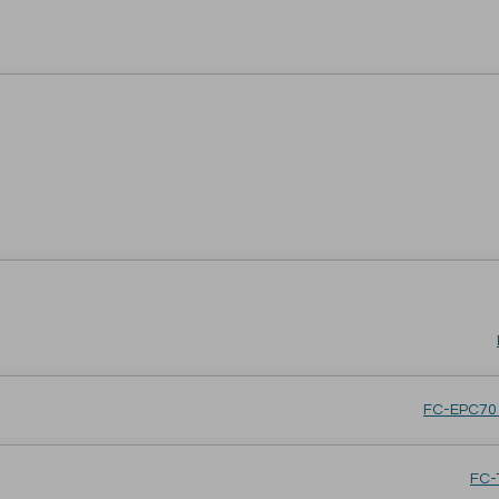
FC-EPC701
FC-