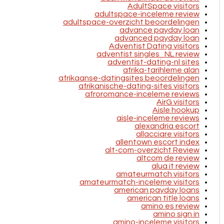
AdultSpace visitors
adultspace-inceleme review
adultspace-overzicht beoordelingen
advance payday loan
advanced payday loan
Adventist Dating visitors
adventist singles_NL review
adventist-dating-nl sites
afrika-tarihleme alan
afrikaanse-datingsites beoordelingen
afrikanische-dating-sites visitors
afroromance-inceleme reviews
AirG visitors
Aisle hookup
aisle-inceleme reviews
alexandria escort
allacciare visitors
allentown escort index
alt-com-overzicht Review
altcom de review
alua it review
amateurmatch visitors
amateurmatch-inceleme visitors
american payday loans
american title loans
amino es review
amino sign in
amino-inceleme visitors