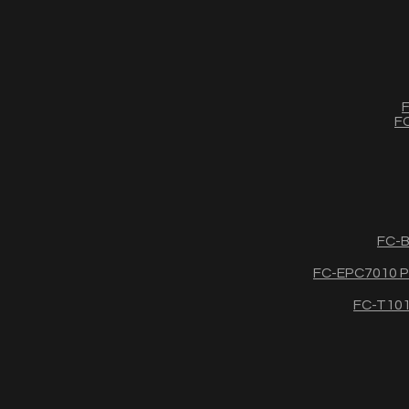
F
FC
FC-B
FC-EPC7010 Po
FC-T1011