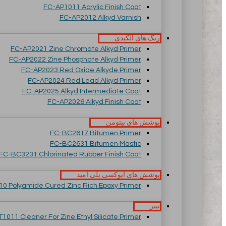
FC-AP1011 Acrylic Finish Coat
FC-AP2012 Alkyd Varnish
رنگ های آلکیدی
FC-AP2021 Zine Chromate Alkyd Primer
FC-AP2022 Zine Phosphate Alkyd Primer
FC-AP2023 Red Oxide Alkyde Primer
FC-AP2024 Red Lead Alkyd Primer
FC-AP2025 Alkyd Intermediate Coat
FC-AP2026 Alkyd Finish Coat
پوشش های بیتومن
FC-BC2617 Bitumen Primer
FC-BC2631 Bitumen Mastic
FC-BC3231 Chlorinated Rubber Finish Coat
پوشش های اپوکسی پلی آمید
0 Polyamide Cured Zinc Rich Epoxy Primer
تینر
T1011 Cleaner For Zine Ethyl Silicate Primer