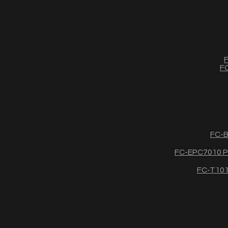
F
FC
FC-B
FC-EPC7010 Po
FC-T1011