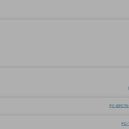
FC-EPC701
FC-