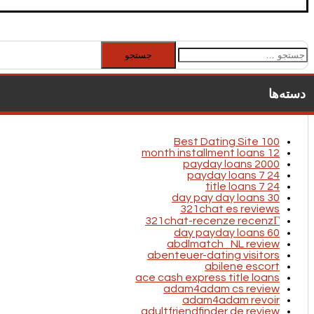
جستجو
برای:
دسته‌ها
100 Best Dating Site
12 month installment loans
2000 payday loans
24 7 payday loans
24 7 title loans
30 day pay day loans
321chat es reviews
321chat-recenze recenzГ­
60 day payday loans
abdlmatch_NL review
abenteuer-dating visitors
abilene escort
ace cash express title loans
adam4adam cs review
adam4adam revoir
adultfriendfinder de review