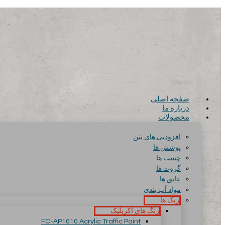
صفحه اصلی
درباره ما
محصولات
افزودنی های بتن
پوشش ها
چسب ها
گروت ها
عایق ها
مواد آب بندی
رنگ ها
رنگ های آکریلیک
FC-AP1010 Acrylic Traffic Paint