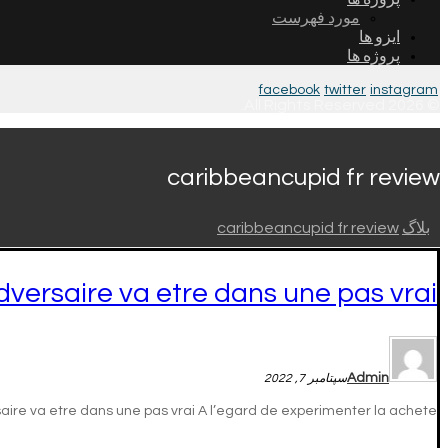
مورد فهرست
ایزو ها
پروژه ها
facebook
twitter
instagram
© 2026 All Rights Reserved.
caribbeancupid fr review
بلاگ
caribbeancupid fr review
adversaire va etre dans une pas vrai
Admin
سپتامبر 7, 2022
aire va etre dans une pas vrai A l’egard de experimenter la achete ...