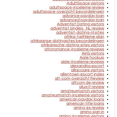
AdultSpace visitors
adultspace-inceleme review
adultspace-overzicht beoordelingen
advance payday loan
advanced payday loan
Adventist Dating visitors
adventist singles_NL review
adventist-dating-nl sites
afrika-tarihleme alan
afrikaanse-datingsites beoordelingen
afrikanische-dating-sites visitors
afroromance-inceleme reviews
AirG visitors
Aisle hookup
aisle-inceleme reviews
alexandria escort
allacciare visitors
allentown escort index
alt-com-overzicht Review
altcom de review
alua it review
amateurmatch visitors
amateurmatch-inceleme visitors
american payday loans
american title loans
amino es review
amino sign in
amino-inceleme visitors