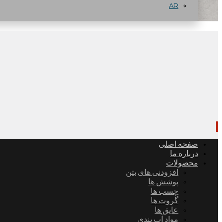
AR
صفحه اصلی
درباره ما
محصولات
افزودنی های بتن
پوشش ها
چسب ها
گروت ها
عایق ها
مواد آب بندی