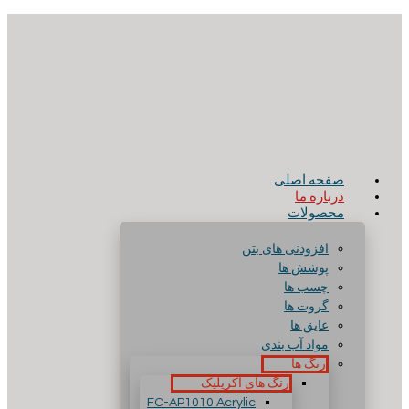
صفحه اصلی
درباره ما
محصولات
افزودنی های بتن
پوشش ها
چسب ها
گروت ها
عایق ها
مواد آب بندی
رنگ ها
رنگ های آکریلیک
FC-AP1010 Acrylic