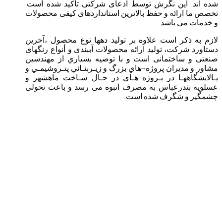
شده اند. این نگرش توسط ادعای شرکتی تأکید شده است.
تخصص ما ارائه و حفظ بالاترین استانداردهای کیفی محصولات
و خدمات می باشد
لازم به ذکر است علاوه بر توليد دهها نوع محصول ،آخرين
دستاورد شركت، توليد ارائه محصولات آببندی و أنواع رنگهای
صنعتی و ساختمانی است و با توصيه بسياري از مهندسين
مشاور و مديران پروژه¬هاي بزرگ و زيـربنـائي پتـروشيمـي و
پـالايشگاههـا در پـروژه هـاي در حـال سـاخت ماهشهر و
عسلويه بندرعباس به مصرف انبوه می رسد و باعث تحولی
چشمگیر و شگرف شده است.