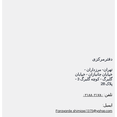
دفترمرکزی
تهران- مرزداران -
خیابان جانبازان - خیابان
گلبرگ - کوچه گلبرگ 3 -
پلاک 28
تلفن:
۰۲۱۸۸۰۲۱۷۸۰
ایمیل:
Faravarde.shimiaei1373@yahoo.com