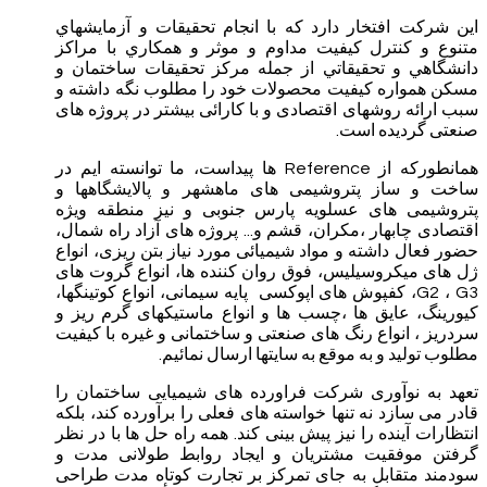
این شرکت افتخار دارد كه با انجام تحقيقات و آزمايشهاي
متنوع و كنترل كيفيت مداوم و موثر و همكاري با مراكز
دانشگاهي و تحقيقاتي از جمله مركز تحقيقات ساختمان و
مسكن همواره كيفيت محصولات خود را مطلوب نگه داشته و
سبب ارائه روشهای اقتصادی و با کارائی بیشتر در پروژه های
صنعتی گردیده است.
همانطورکه از Reference ها پیداست، ما توانسته ایم در
ساخت و ساز پتروشیمی های ماهشهر و پالایشگاهها و
پتروشیمی های عسلویه پارس جنوبی و نیز منطقه ویژه
اقتصادی چابهار ،مکران، قشم و... پروژه های آزاد راه شمال،
حضور فعال داشته و مواد شیمیائی مورد نیاز بتن ریزی، انواع
ژل های میکروسیلیس، فوق روان کننده ها، انواع گروت های
G2 ، G3، کفپوش های اپوکسی پایه سیمانی، انواع کوتینگها،
کیورینگ، عایق ها ،چسب ها و انواع ماستیکهای گرم ریز و
سردریز ، انواع رنگ های صنعتی و ساختمانی و غیره با کیفیت
مطلوب تولید و به موقع به سایتها ارسال نمائیم.
تعهد به نوآوری شرکت فراورده های شیمیایی ساختمان را
قادر می سازد نه تنها خواسته های فعلی را برآورده کند، بلکه
انتظارات آینده را نیز پیش بینی کند. همه راه حل ها با در نظر
گرفتن موفقیت مشتریان و ایجاد روابط طولانی مدت و
سودمند متقابل به جای تمرکز بر تجارت کوتاه مدت طراحی