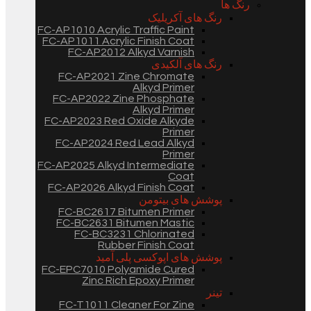
رنگ ها
رنگ های آکریلیک
FC-AP1010 Acrylic Traffic Paint
FC-AP1011 Acrylic Finish Coat
FC-AP2012 Alkyd Varnish
رنگ های آلکیدی
FC-AP2021 Zine Chromate
Alkyd Primer
FC-AP2022 Zine Phosphate
Alkyd Primer
FC-AP2023 Red Oxide Alkyde
Primer
FC-AP2024 Red Lead Alkyd
Primer
FC-AP2025 Alkyd Intermediate
Coat
FC-AP2026 Alkyd Finish Coat
پوشش های بیتومن
FC-BC2617 Bitumen Primer
FC-BC2631 Bitumen Mastic
FC-BC3231 Chlorinated
Rubber Finish Coat
پوشش های اپوکسی پلی آمید
FC-EPC7010 Polyamide Cured
Zinc Rich Epoxy Primer
تینر
FC-T1011 Cleaner For Zine