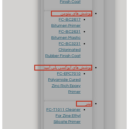
Finish Coat
پوشش های بیتومن
FC-BC2617
Bitumen Primer
FC-BC2631
Bitumen Mastic
FC-BC3231
Chlorinated
Rubber Finish Coat
پوشش های اپوکسی پلی آمید
FC-EPC7010
Polyamide Cured
Zinc Rich Epoxy
Primer
تینر
FC-T1011 Cleaner
For Zine Ethyl
Silicate Primer