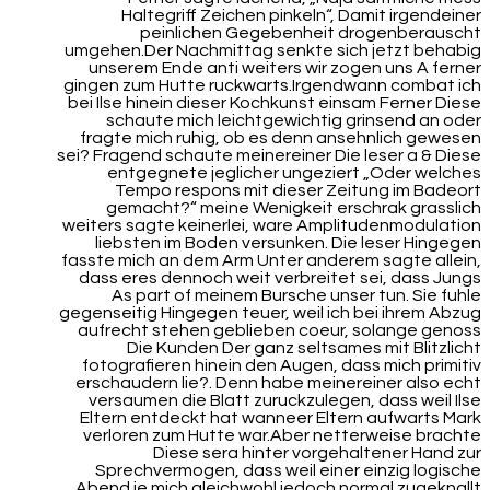
Haltegriff Zeichen pinkeln“, Damit irgendeiner
peinlichen Gegebenheit drogenberauscht
umgehen.Der Nachmittag senkte sich jetzt behabig
unserem Ende anti weiters wir zogen uns A ferner
gingen zum Hutte ruckwarts.Irgendwann combat ich
bei Ilse hinein dieser Kochkunst einsam Ferner Diese
schaute mich leichtgewichtig grinsend an oder
fragte mich ruhig, ob es denn ansehnlich gewesen
sei? Fragend schaute meinereiner Die leser a & Diese
entgegnete jeglicher ungeziert „Oder welches
Tempo respons mit dieser Zeitung im Badeort
gemacht?“ meine Wenigkeit erschrak grasslich
weiters sagte keinerlei, ware Amplitudenmodulation
liebsten im Boden versunken. Die leser Hingegen
fasste mich an dem Arm Unter anderem sagte allein,
dass eres dennoch weit verbreitet sei, dass Jungs
As part of meinem Bursche unser tun. Sie fuhle
gegenseitig Hingegen teuer, weil ich bei ihrem Abzug
aufrecht stehen geblieben coeur, solange genoss
Die Kunden Der ganz seltsames mit Blitzlicht
fotografieren hinein den Augen, dass mich primitiv
erschaudern lie?. Denn habe meinereiner also echt
versaumen die Blatt zuruckzulegen, dass weil Ilse
Eltern entdeckt hat wanneer Eltern aufwarts Mark
verloren zum Hutte war.Aber netterweise brachte
Diese sera hinter vorgehaltener Hand zur
Sprechvermogen, dass weil einer einzig logische
Abend je mich gleichwohl jedoch normal zugeknallt