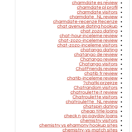
charmdate es review
charmdate pl profil
charmdate visitors
charmdate_NL review
charmdate-recenze Recenze
chat avenue dating hookup
chat zozo dating
chat-hour-inceleme review
chat-zozo-inceleme review
chat-zozo-inceleme visitors
chatango dating
chatango de review
Chatango review
Chatango visitors
ChatFriends review
chatib fr review
chatib-inceleme review
chatki przejrze?
Chatrandom visitors
chatroulette it review
Chatroulette visitors
chatroulette_NL review
chatspin dating
cheap title loans
check n go payday loans
chemistry visitors
chemistry vs eharmony hookup sites
chemistry-vs-match sites