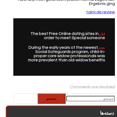
Ergebnis ging.
taimi de review
The best Free Online dating sites in
قبلی
order to meet Special someone
During the early years of the newest
بعدی
Social Safeguards program, child-in-
proper care widow professionals was
more prevalent than old-widow benefits
Comments are disabled.
جستجو
برای:
دسته‌ها