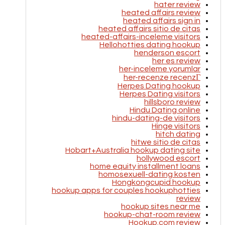
hater review
heated affairs review
heated affairs sign in
heated affairs sitio de citas
heated-affairs-inceleme visitors
Hellohotties dating hookup
henderson escort
her es review
her-inceleme yorumlar
her-recenze recenzГ­
Herpes Dating hookup
Herpes Dating visitors
hillsboro review
Hindu Dating online
hindu-dating-de visitors
Hinge visitors
hitch dating
hitwe sitio de citas
Hobart+Australia hookup dating site
hollywood escort
home equity installment loans
homosexuell-dating kosten
Hongkongcupid hookup
hookup apps for couples hookuphotties
review
hookup sites near me
hookup-chat-room review
Hookup.com review