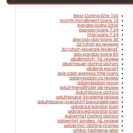
100 Best Dating Site
12 month installment loans
2000 payday loans
24 7 payday loans
24 7 title loans
30 day pay day loans
321chat es reviews
321chat-recenze recenzГ­
60 day payday loans
abdlmatch_NL review
abenteuer-dating visitors
abilene escort
ace cash express title loans
adam4adam cs review
adam4adam revoir
adultfriendfinder de review
AdultSpace visitors
adultspace-inceleme review
adultspace-overzicht beoordelingen
advance payday loan
advanced payday loan
Adventist Dating visitors
adventist singles_NL review
adventist-dating-nl sites
afrika-tarihleme alan