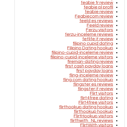
feabie fr review
feabie pl profil
feabie review
Feabiecom review
feeld es reviews
Feeld review
Ferzu visitors
ferzu-inceleme reviews
fetlife it review
filipino cupid dating
Filipino Dating hookup
filipino-cupid-inceleme review
filipino-cupid-inceleme visitors
fireman-dating review
first cash payday loans
first payday loans
fling-inceleme review
fling.com dating hookup
flingster es reviews
flingster it review
Flirt visitors
flirt4free dating
Flirt4free visitors
flirthookup dating hookup
flirthookup hookup
FlirtHookup visitors
flirthwith_NL reviews
FlirtWith visitors