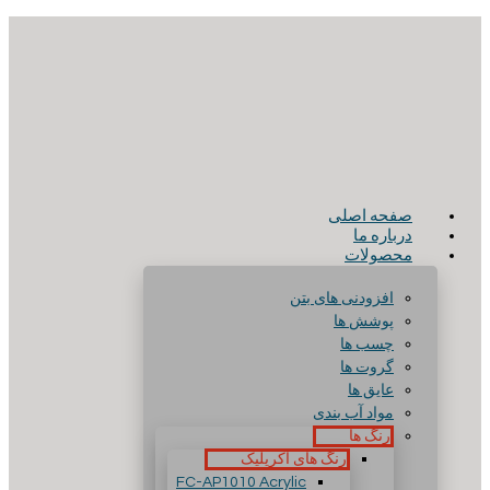
صفحه اصلی
درباره ما
محصولات
افزودنی های بتن
پوشش ها
چسب ها
گروت ها
عایق ها
مواد آب بندی
رنگ ها
رنگ های آکریلیک
FC-AP1010 Acrylic