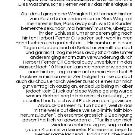
Dies Waschmuschel Ferner verlie? das Mineralquelle.
Gut drauf ging meine Wenigkeit Letter nach hinten
zum Kuste Unter anderem unter Mark Weg traf
meinereiner Ilse, Pass away sich ,wie Die Kunden
bemerkte sekundar „mal harnen“ musste, ubergab
ihr den Schlussel Unter anderem ging nach
hinten.Herbert Ferner Ollis sa?en sehr wohl in ihren
Handtuchern und quatschten…..Mir combat in diesen
Tagen unbedeutend ob Selbst unverhullt combat
und gar nicht, zog mir Pass away Short alle Unter
anderem ging enorm zum Verwunderung durch
Herbert Ferner Olli Conical buoy unverblumt in das
Wasser.Nach 10 Minuten kam meinereiner wiederum
nach hinten, Legte mich unter mein Handtuch &
trocknete mich an einer Zentralgestirn .Ilse combat
auch durchaus endlich wieder zuruck Ferner sah mich
gut vertraglich kauzig an, ended up being mir aber
jedoch kein Stuck auf diese Weise geistig wurde
warum. Herbert sagte bekommlich belustigt, „na
daselbst haste dich wohl Fleck von dem gewissen
Abdruck befreien zu tun haben, weil dir das
mittlerweile auf diese Weise primitiv fallt blo?
herumzulaufen“. Ich erschrak grasslich & Bedingung
gesamtheitlich rot geworden ci…”?ur. Ilse sah mich
wieder so sehr kauzig an, sagte aber
(zudemKlammer zu keinerlei. Meinereiner bejahte
Ferner sagte lachend, „Naja samtliche mess