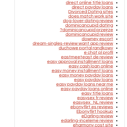
direct online title loans
direct payday loans
Divorced Dating sites
does match work site
dog-lover-dating review
dominicancupid dating
dominicancupid przejrze?
dominicancupid review
downey escort
dream-singles-review want app review
duchowe portal randkowy
e chat pl profil
eastmeeteast de review
easy approval installment loans
easy cash loan online
easy money installment loans
easy money payday loans
easy payday loans
easy payday loans near me
easy payday loans online
easy title loans
easysex fr review
easysex_NL review
ebonyflirt es reviews
Ebonyflirt hookup
eDarling review
edarling-inceleme review
eharmony cost site