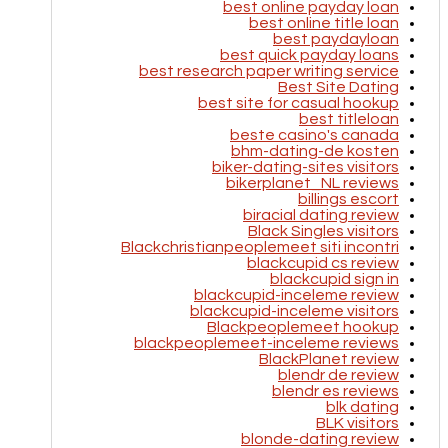
best online payday loan
best online title loan
best paydayloan
best quick payday loans
best research paper writing service
Best Site Dating
best site for casual hookup
best titleloan
beste casino's canada
bhm-dating-de kosten
biker-dating-sites visitors
bikerplanet_NL reviews
billings escort
biracial dating review
Black Singles visitors
Blackchristianpeoplemeet siti incontri
blackcupid cs review
blackcupid sign in
blackcupid-inceleme review
blackcupid-inceleme visitors
Blackpeoplemeet hookup
blackpeoplemeet-inceleme reviews
BlackPlanet review
blendr de review
blendr es reviews
blk dating
BLK visitors
blonde-dating review