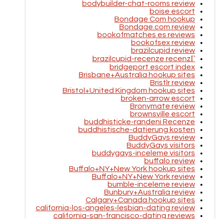
bodybuilder-chat-rooms review
boise escort
Bondage Com hookup
Bondage.com review
bookofmatches es reviews
bookofsex review
brazilcupid review
brazilcupid-recenze recenzГ­
bridgeport escort index
Brisbane+Australia hookup sites
Bristlr review
Bristol+United Kingdom hookup sites
broken-arrow escort
Bronymate review
brownsville escort
buddhisticke-randeni Recenze
buddhistische-datierung kosten
BuddyGays review
BuddyGays visitors
buddygays-inceleme visitors
buffalo review
Buffalo+NY+New York hookup sites
Buffalo+NY+New York review
bumble-inceleme review
Bunbury+Australia review
Calgary+Canada hookup sites
california-los-angeles-lesbian-dating review
california-san-francisco-dating reviews