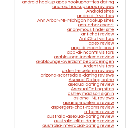
android hookup apps hookuphotties dating
android hookup apps reviews
Android sites
android-fr visitors
Ann Arbor+MI+Michigan hookup sites
ann-arbor escort
anonymous tinder site
antichat review
AntiChat visitors
apex review
app-di-incontri costi
app-di-incontri visitors
arablounge-inceleme review
arablounge-overzicht beoordelingen
Ardent visitors
ardent-inceleme reviews
arizona-scottsdale-dating reviews
Asexual Dating online
asexual dating review
Asexual Dating sites
ashley madison sign in
asiame_NL reviews
asiame-inceleme review
aspergers-chat-rooms review
athens review
australia-asexual-dating review
australia-elite-dating review
australia-interracial-dating review