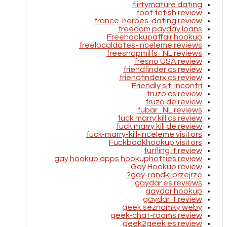
flirtymature dating
foot fetish review
france-herpes-dating review
freedom payday loans
Freehookupaffair hookup
freelocaldates-inceleme reviews
freesnapmilfs_NL reviews
fresno USA review
friendfinder cs review
friendfinderx cs review
Friendly siti incontri
fruzo cs review
fruzo de review
fubar_NL reviews
fuck marry kill cs review
fuck marry kill de review
fuck-marry-kill-inceleme visitors
Fuckbookhookup visitors
furfling it review
gay hookup apps hookuphotties review
Gay Hookup review
gay-randki przejrze?
gaydar es reviews
gaydar hookup
gaydar it review
geek seznamky weby
geek-chat-rooms review
geek2geek es review