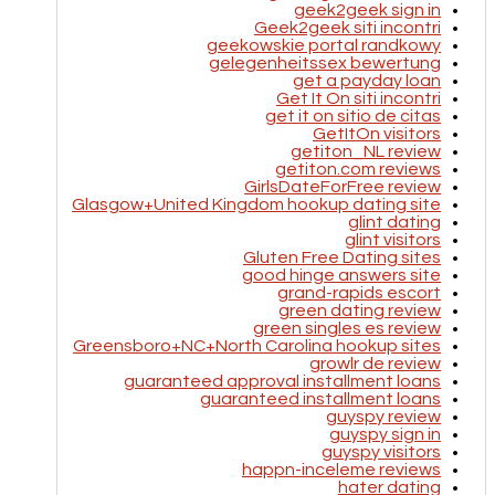
geek2geek sign in
Geek2geek siti incontri
geekowskie portal randkowy
gelegenheitssex bewertung
get a payday loan
Get It On siti incontri
get it on sitio de citas
GetItOn visitors
getiton_NL review
getiton.com reviews
GirlsDateForFree review
Glasgow+United Kingdom hookup dating site
glint dating
glint visitors
Gluten Free Dating sites
good hinge answers site
grand-rapids escort
green dating review
green singles es review
Greensboro+NC+North Carolina hookup sites
growlr de review
guaranteed approval installment loans
guaranteed installment loans
guyspy review
guyspy sign in
guyspy visitors
happn-inceleme reviews
hater dating