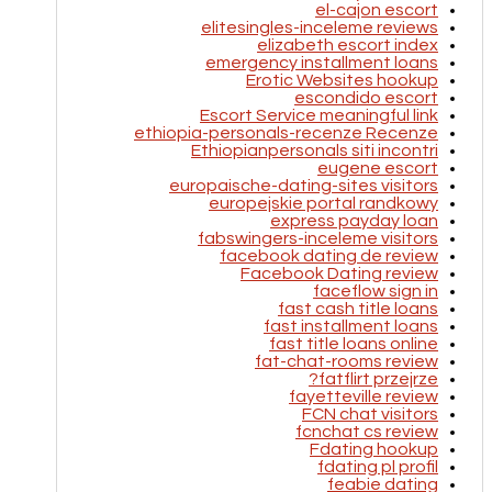
el-cajon escort
elitesingles-inceleme reviews
elizabeth escort index
emergency installment loans
Erotic Websites hookup
escondido escort
Escort Service meaningful link
ethiopia-personals-recenze Recenze
Ethiopianpersonals siti incontri
eugene escort
europaische-dating-sites visitors
europejskie portal randkowy
express payday loan
fabswingers-inceleme visitors
facebook dating de review
Facebook Dating review
faceflow sign in
fast cash title loans
fast installment loans
fast title loans online
fat-chat-rooms review
fatflirt przejrze?
fayetteville review
FCN chat visitors
fcnchat cs review
Fdating hookup
fdating pl profil
feabie dating