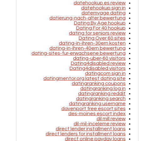
datehookup es review
datehookup sign in
datemyage dating
datierung-nach-alter bewertung
Dating By Age hookup
Dating For 40 hookup
dating for seniors review
Dating Over 60 sites
dating-in-ihren-30ern kosten
dating-in-ihren-40ern bewertung
dating-sites-fur-erwachsene bewertung
dating-uber-60 visitors
Dating4disabled review
Dating4disabled visitors
datingcom sign in
datingmentor.org latest dating site
datingranking coupons
datingranking log in
datingranking reddit
datingranking search
datingranking username
davenport free escort sites
des-moines escort index
dil mill review
dil-mil-inceleme review
direct lender installment loans
direct lenders for installment loans
direct online payday loans