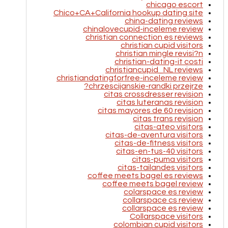
chicago escort
Chico+CA+California hookup dating site
china-dating reviews
chinalovecupid-inceleme review
christian connection es reviews
christian cupid visitors
christian mingle revisi?n
christian-dating-it costi
christiancupid_NL reviews
christiandatingforfree-inceleme review
chrzescijanskie-randki przejrze?
citas crossdresser revision
citas luteranas revision
citas mayores de 60 revision
citas trans revision
citas-ateo visitors
citas-de-aventura visitors
citas-de-fitness visitors
citas-en-tus-40 visitors
citas-puma visitors
citas-tailandes visitors
coffee meets bagel es reviews
coffee meets bagel review
colarspace es review
collarspace cs review
collarspace es review
Collarspace visitors
colombian cupid visitors