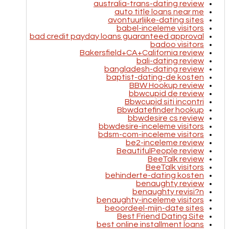
australia-trans-dating review
auto title loans near me
avontuurlijke-dating sites
babel-inceleme visitors
bad credit payday loans guaranteed approval
badoo visitors
Bakersfield+CA+California review
bali-dating review
bangladesh-dating review
baptist-dating-de kosten
BBW Hookup review
bbwcupid de review
Bbwcupid siti incontri
Bbwdatefinder hookup
bbwdesire cs review
bbwdesire-inceleme visitors
bdsm-com-inceleme visitors
be2-inceleme review
BeautifulPeople review
BeeTalk review
BeeTalk visitors
behinderte-dating kosten
benaughty review
benaughty revisi?n
benaughty-inceleme visitors
beoordeel-mijn-date sites
Best Friend Dating Site
best online installment loans