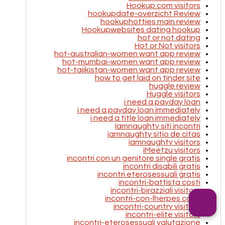
Hookup.com visitors
hookupdate-overzicht Review
hookuphotties main review
Hookupwebsites dating hookup
hot or not dating
Hot or Not visitors
hot-australian-women want app review
hot-mumbai-women want app review
hot-tajikistan-women want app review
how to get laid on tinder site
huggle review
Huggle visitors
i need a payday loan
i need a payday loan immediately
i need a title loan immediately
Iamnaughty siti incontri
iamnaughty sitio de citas
iamnaughty visitors
iMeetzu visitors
incontri con un genitore single gratis
incontri disabili gratis
incontri eterosessuali gratis
incontri-battista costi
incontri-birazziali visitors
incontri-con-lherpes costi
incontri-country visitors
incontri-elite visitors
incontri-eterosessuali valutazione