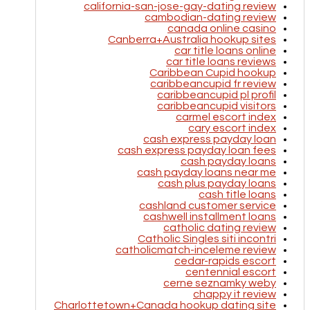
california-san-jose-gay-dating review
cambodian-dating review
canada online casino
Canberra+Australia hookup sites
car title loans online
car title loans reviews
Caribbean Cupid hookup
caribbeancupid fr review
caribbeancupid pl profil
caribbeancupid visitors
carmel escort index
cary escort index
cash express payday loan
cash express payday loan fees
cash payday loans
cash payday loans near me
cash plus payday loans
cash title loans
cashland customer service
cashwell installment loans
catholic dating review
Catholic Singles siti incontri
catholicmatch-inceleme review
cedar-rapids escort
centennial escort
cerne seznamky weby
chappy it review
Charlottetown+Canada hookup dating site