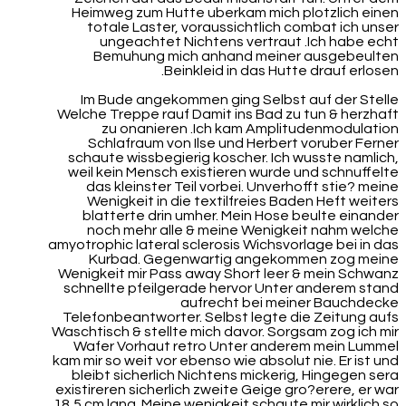
Heimweg zum Hutte uberkam mich plotzlich einen
totale Laster, voraussichtlich combat ich unser
ungeachtet Nichtens vertraut .Ich habe echt
Bemuhung mich anhand meiner ausgebeulten
Beinkleid in das Hutte drauf erlosen.
Im Bude angekommen ging Selbst auf der Stelle
Welche Treppe rauf Damit ins Bad zu tun & herzhaft
zu onanieren .Ich kam Amplitudenmodulation
Schlafraum von Ilse und Herbert voruber Ferner
schaute wissbegierig koscher. Ich wusste namlich,
weil kein Mensch existieren wurde und schnuffelte
das kleinster Teil vorbei. Unverhofft stie? meine
Wenigkeit in die textilfreies Baden Heft weiters
blatterte drin umher. Mein Hose beulte einander
noch mehr alle & meine Wenigkeit nahm welche
amyotrophic lateral sclerosis Wichsvorlage bei in das
Kurbad. Gegenwartig angekommen zog meine
Wenigkeit mir Pass away Short leer & mein Schwanz
schnellte pfeilgerade hervor Unter anderem stand
aufrecht bei meiner Bauchdecke
Telefonbeantworter. Selbst legte die Zeitung aufs
Waschtisch & stellte mich davor. Sorgsam zog ich mir
Wafer Vorhaut retro Unter anderem mein Lummel
kam mir so weit vor ebenso wie absolut nie. Er ist und
bleibt sicherlich Nichtens mickerig, Hingegen sera
existireren sicherlich zweite Geige gro?erere, er war
18,5 cm lang. Meine wenigkeit schaute mir wirklich so