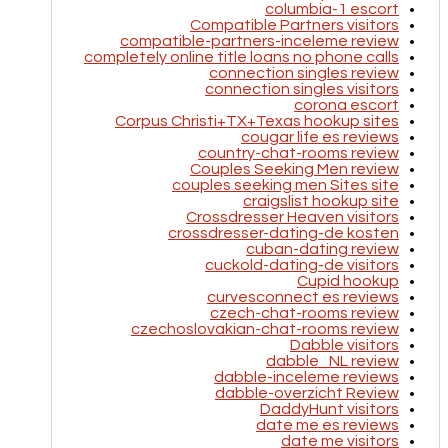
columbia-1 escort
Compatible Partners visitors
compatible-partners-inceleme review
completely online title loans no phone calls
connection singles review
connection singles visitors
corona escort
Corpus Christi+TX+Texas hookup sites
cougar life es reviews
country-chat-rooms review
Couples Seeking Men review
couples seeking men Sites site
craigslist hookup site
Crossdresser Heaven visitors
crossdresser-dating-de kosten
cuban-dating review
cuckold-dating-de visitors
Cupid hookup
curvesconnect es reviews
czech-chat-rooms review
czechoslovakian-chat-rooms review
Dabble visitors
dabble_NL review
dabble-inceleme reviews
dabble-overzicht Review
DaddyHunt visitors
date me es reviews
date me visitors