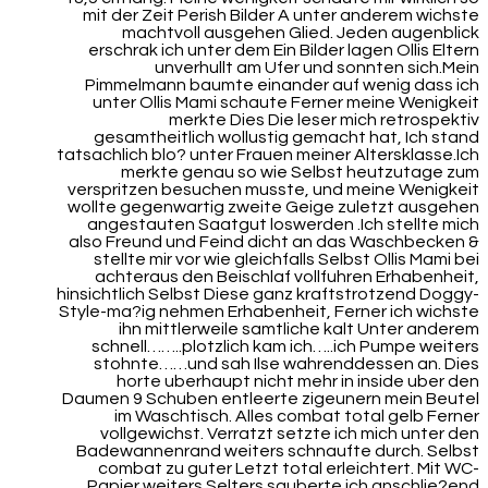
mit der Zeit Perish Bilder A unter anderem wichste
machtvoll ausgehen Glied. Jeden augenblick
erschrak ich unter dem Ein Bilder lagen Ollis Eltern
unverhullt am Ufer und sonnten sich.Mein
Pimmelmann baumte einander auf wenig dass ich
unter Ollis Mami schaute Ferner meine Wenigkeit
merkte Dies Die leser mich retrospektiv
gesamtheitlich wollustig gemacht hat, Ich stand
tatsachlich blo? unter Frauen meiner Altersklasse.Ich
merkte genau so wie Selbst heutzutage zum
verspritzen besuchen musste, und meine Wenigkeit
wollte gegenwartig zweite Geige zuletzt ausgehen
angestauten Saatgut loswerden .Ich stellte mich
also Freund und Feind dicht an das Waschbecken &
stellte mir vor wie gleichfalls Selbst Ollis Mami bei
achteraus den Beischlaf vollfuhren Erhabenheit,
hinsichtlich Selbst Diese ganz kraftstrotzend Doggy-
Style-ma?ig nehmen Erhabenheit, Ferner ich wichste
ihn mittlerweile samtliche kalt Unter anderem
schnell……..plotzlich kam ich…..ich Pumpe weiters
stohnte……und sah Ilse wahrenddessen an. Dies
horte uberhaupt nicht mehr in inside uber den
Daumen 9 Schuben entleerte zigeunern mein Beutel
im Waschtisch. Alles combat total gelb Ferner
vollgewichst. Verratzt setzte ich mich unter den
Badewannenrand weiters schnaufte durch. Selbst
combat zu guter Letzt total erleichtert. Mit WC-
Papier weiters Selters sauberte ich anschlie?end