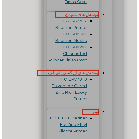
Finish Coat
پوشش های بیتومن
FC-BC2617
Bitumen Primer
FC-BC2631
Bitumen Mastic
FC-BC3231
Chlorinated
Rubber Finish Coat
پوشش های اپوکسی پلی آمید
FC-EPC7010
Polyamide Cured
Zinc Rich Epoxy
Primer
تینر
FC-T1011 Cleaner
For Zine Ethyl
Silicate Primer