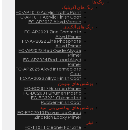
رنگ ها
رنگ های آکریلیک
FC-AP1010 Acrylic Traffic Paint
FC-AP1011 Acrylic Finish Coat
FC-AP2012 Alkyd Varnish
رنگ های آلکیدی
FC-AP2021 Zine Chromate
Alkyd Primer
FC-AP2022 Zine Phosphate
Alkyd Primer
FC-AP2023 Red Oxide Alkyde
Primer
FC-AP2024 Red Lead Alkyd
Primer
FC-AP2025 Alkyd Intermediate
Coat
FC-AP2026 Alkyd Finish Coat
پوشش های بیتومن
FC-BC2617 Bitumen Primer
FC-BC2631 Bitumen Mastic
FC-BC3231 Chlorinated
Rubber Finish Coat
پوشش های اپوکسی پلی آمید
FC-EPC7010 Polyamide Cured
Zinc Rich Epoxy Primer
تینر
FC-T1011 Cleaner For Zine