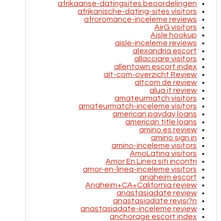
afrikaanse-datingsites beoordelingen
afrikanische-dating-sites visitors
afroromance-inceleme reviews
AirG visitors
Aisle hookup
aisle-inceleme reviews
alexandria escort
allacciare visitors
allentown escort index
alt-com-overzicht Review
altcom de review
alua it review
amateurmatch visitors
amateurmatch-inceleme visitors
american payday loans
american title loans
amino es review
amino sign in
amino-inceleme visitors
AmoLatina visitors
Amor En Linea siti incontri
amor-en-linea-inceleme visitors
anaheim escort
Anaheim+CA+California review
anastasiadate review
anastasiadate revisi?n
anastasiadate-inceleme review
anchorage escort index