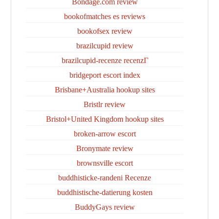
Bondage.com review
bookofmatches es reviews
bookofsex review
brazilcupid review
brazilcupid-recenze recenzГ­
bridgeport escort index
Brisbane+Australia hookup sites
Bristlr review
Bristol+United Kingdom hookup sites
broken-arrow escort
Bronymate review
brownsville escort
buddhisticke-randeni Recenze
buddhistische-datierung kosten
BuddyGays review