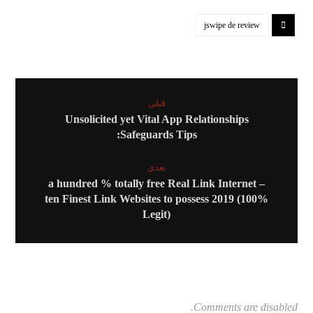
jswipe de review
قبلی
Unsolicited yet Vital App Relationships
Safeguards Tips:
بعدی
a hundred % totally free Real Link Internet –
ten Finest Link Websites to possess 2019 (100%
Legit)
Comments are disabled.