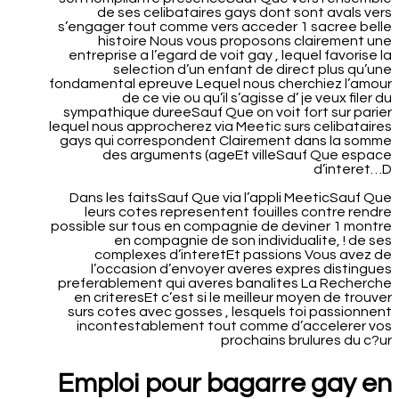
de ses celibataires gays dont sont avals vers
s’engager tout comme vers acceder 1 sacree belle
histoire Nous vous proposons clairement une
entreprise a l’egard de voit gay , lequel favorise la
selection d’un enfant de direct plus qu’une
fondamental epreuve Lequel nous cherchiez l’amour
de ce vie ou qu’il s’agisse d’ je veux filer du
sympathique dureeSauf Que on voit fort sur parier
lequel nous approcherez via Meetic surs celibataires
gays qui correspondent Clairement dans la somme
des arguments (ageEt villeSauf Que espace
d’interet…D
Dans les faitsSauf Que via l’appli MeeticSauf Que
leurs cotes representent fouilles contre rendre
possible sur tous en compagnie de deviner 1 montre
en compagnie de son individualite, !
de ses
complexes d’interetEt passions Vous avez de
l’occasion d’envoyer averes expres distingues
preferablement qui averes banalites La Recherche
en criteresEt c’est si le meilleur moyen de trouver
surs cotes avec gosses , lesquels toi passionnent
incontestablement tout comme d’accelerer vos
prochains brulures du c?ur
Emploi pour bagarre gay en