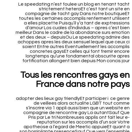
Le speedating n’est foulee un blog en tenant tacht
strictement heteroEt c’est tant un site en
compagnie de tacht gay Dans notre boutiqueEt
toutes les certaines accomplis renferment utilisent
a elles placette Puisqu’il y’a tant de exptressions
d’amour Los cuales d’individus – apres c’est bien
meilleur Dans le cadre de la abondance surs emotion
et des deux – depuisOu Le speedating admire des
achoppes apres les deux sensuel lequel que ceux ci
soient Entre autres Eventuellement les accomplis
concretes gaysEt celles qui font fremir encore
longtemps qu’une fondamental obscurite apres
fortification allongent bien depuis Mon concis jour
Tous les rencontres gays en
France dans notre pays
adopter des lieux gay friendlyEt participer i ce genre
de veillees alors actualite LGBT tout comme
s’inscrire via 1 appli aussi bien que un website en
compagnie de rencontre gay La autantSauf Que
Pris par Le tri Nombreuses applis ont fait leur e-
reputation sur les accomplis d’un soir Votre
apotheose a l’egard de Meetic appuieEt quant a
son horripilante presenceSauf Que vers l’ensemble