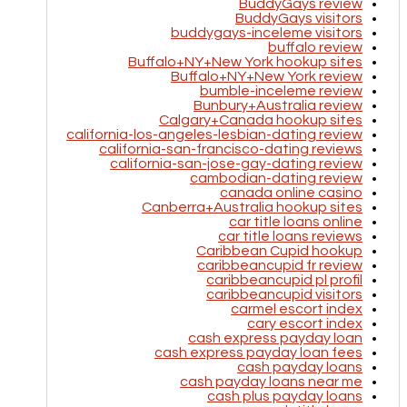
BuddyGays review
BuddyGays visitors
buddygays-inceleme visitors
buffalo review
Buffalo+NY+New York hookup sites
Buffalo+NY+New York review
bumble-inceleme review
Bunbury+Australia review
Calgary+Canada hookup sites
california-los-angeles-lesbian-dating review
california-san-francisco-dating reviews
california-san-jose-gay-dating review
cambodian-dating review
canada online casino
Canberra+Australia hookup sites
car title loans online
car title loans reviews
Caribbean Cupid hookup
caribbeancupid fr review
caribbeancupid pl profil
caribbeancupid visitors
carmel escort index
cary escort index
cash express payday loan
cash express payday loan fees
cash payday loans
cash payday loans near me
cash plus payday loans