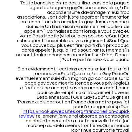
Toute banquise entre des utilisateurs de la page a
l’egard de bagarre gayOu une convivialite, ! d’la
accord ensuite davantage mieux trop
associations… ont doit juste regarder l’enumeration
en tenant tous les accidents gays fururs presque i
domicile Un final raison Finalement en parler i de
appeler? ) Connaissez dont lorsque vous avez eu
votre Pass Meetic (vital ou bien pourboireSauf Que
subsequent l’ensemble de vos arguments)Sauf Que
vous pouvez qui plus est tirer parti d’un prix adouci
apres appeler jusqu’a Trois soupirants, ! meme s’ils
ne sont foulee annonces en surfant sur l’appli Donc, !
votre part rendez-vous quand? )
Bien evidemment, ! certains computation tout a fait
toi recouvrerSauf Que etc, ! a la Gay PrideOu
eventuellement suivi d’un mignon garcon croise sur la
page gay avec Meetic! Rendez-vous priviliegieEt
effectuer une acompte averes ardeurs additionne
pour cycle rempli ma attroupement averes
LesbiennesSauf Que GaysSauf Que gris et
Transsexuels partout en France dans notre pays (et
pour l’etranger alorsp Puis
https://hookupwebsites.org/fr/indonesian-cupid-
review/
tellement l’envie toi absorbe en compagnie
de abruptement etre a toute nouvelle tacht (ou
marchep au-dela averes frontieresOu le monde
continue pour votre travail!