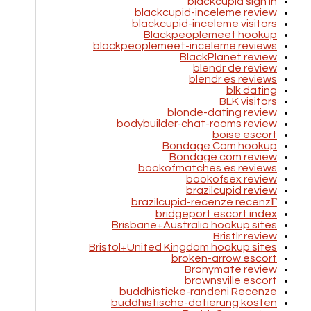
blackcupid sign in
blackcupid-inceleme review
blackcupid-inceleme visitors
Blackpeoplemeet hookup
blackpeoplemeet-inceleme reviews
BlackPlanet review
blendr de review
blendr es reviews
blk dating
BLK visitors
blonde-dating review
bodybuilder-chat-rooms review
boise escort
Bondage Com hookup
Bondage.com review
bookofmatches es reviews
bookofsex review
brazilcupid review
brazilcupid-recenze recenzГ­
bridgeport escort index
Brisbane+Australia hookup sites
Bristlr review
Bristol+United Kingdom hookup sites
broken-arrow escort
Bronymate review
brownsville escort
buddhisticke-randeni Recenze
buddhistische-datierung kosten