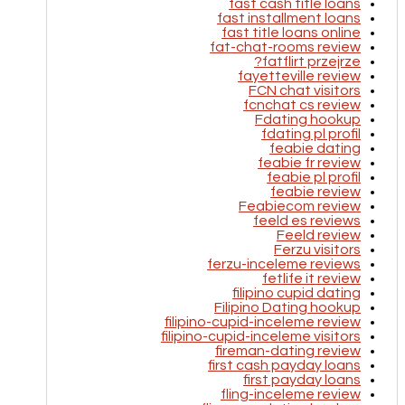
fast cash title loans
fast installment loans
fast title loans online
fat-chat-rooms review
fatflirt przejrze?
fayetteville review
FCN chat visitors
fcnchat cs review
Fdating hookup
fdating pl profil
feabie dating
feabie fr review
feabie pl profil
feabie review
Feabiecom review
feeld es reviews
Feeld review
Ferzu visitors
ferzu-inceleme reviews
fetlife it review
filipino cupid dating
Filipino Dating hookup
filipino-cupid-inceleme review
filipino-cupid-inceleme visitors
fireman-dating review
first cash payday loans
first payday loans
fling-inceleme review