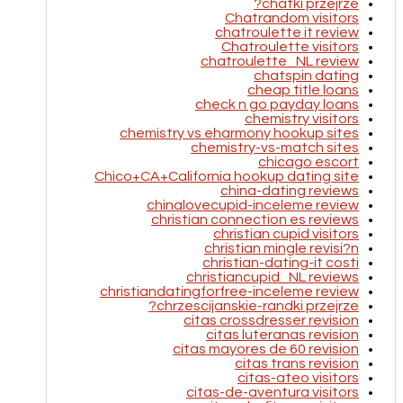
chatki przejrze?
Chatrandom visitors
chatroulette it review
Chatroulette visitors
chatroulette_NL review
chatspin dating
cheap title loans
check n go payday loans
chemistry visitors
chemistry vs eharmony hookup sites
chemistry-vs-match sites
chicago escort
Chico+CA+California hookup dating site
china-dating reviews
chinalovecupid-inceleme review
christian connection es reviews
christian cupid visitors
christian mingle revisi?n
christian-dating-it costi
christiancupid_NL reviews
christiandatingforfree-inceleme review
chrzescijanskie-randki przejrze?
citas crossdresser revision
citas luteranas revision
citas mayores de 60 revision
citas trans revision
citas-ateo visitors
citas-de-aventura visitors