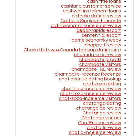
cash title loans
cashland customer service
cashwell installment loans
catholic dating review
Catholic Singles siti incontri
catholicmatch-inceleme review
cedar-rapids escort
centennial escort
cerne seznamky weby
chappy it review
Charlottetown+Canada hookup dating site
charmdate es review
charmdate pl profil
charmdate visitors
charmdate_NL review
charmdate-recenze Recenze
chat avenue dating hookup
chat zozo dating
chat-hour-inceleme review
chat-zozo-inceleme review
chat-zozo-inceleme visitors
chatango dating
chatango de review
Chatango review
Chatango visitors
ChatFriends review
chatib fr review
chatib-inceleme review