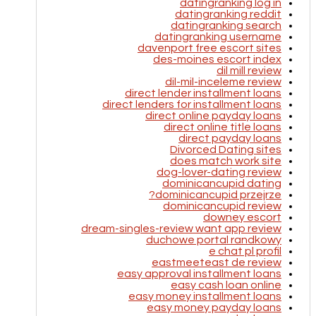
datingranking log in
datingranking reddit
datingranking search
datingranking username
davenport free escort sites
des-moines escort index
dil mill review
dil-mil-inceleme review
direct lender installment loans
direct lenders for installment loans
direct online payday loans
direct online title loans
direct payday loans
Divorced Dating sites
does match work site
dog-lover-dating review
dominicancupid dating
dominicancupid przejrze?
dominicancupid review
downey escort
dream-singles-review want app review
duchowe portal randkowy
e chat pl profil
eastmeeteast de review
easy approval installment loans
easy cash loan online
easy money installment loans
easy money payday loans