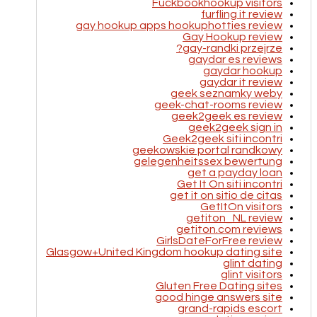
Fuckbookhookup visitors
furfling it review
gay hookup apps hookuphotties review
Gay Hookup review
gay-randki przejrze?
gaydar es reviews
gaydar hookup
gaydar it review
geek seznamky weby
geek-chat-rooms review
geek2geek es review
geek2geek sign in
Geek2geek siti incontri
geekowskie portal randkowy
gelegenheitssex bewertung
get a payday loan
Get It On siti incontri
get it on sitio de citas
GetItOn visitors
getiton_NL review
getiton.com reviews
GirlsDateForFree review
Glasgow+United Kingdom hookup dating site
glint dating
glint visitors
Gluten Free Dating sites
good hinge answers site
grand-rapids escort