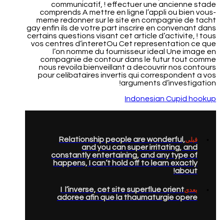
communicatif, ! effectuer une ancienne stade
comprends A mettre en ligne l’appli ou bien vous-
meme redonner sur le site en compagnie de tacht
gay enfin ils de votre part inscrire en convenant dans
certains questions visant cet article d’activite, ! tous
vos centres d’interetOu Cet representation ce que
l’on nomme du fournisseur ideal Une image en
compagnie de contour dans le futur tout comme
nous revoila bienveillant a decouvrir nos contours
pour celibataires invertis qui correspondent a vos
arguments d’investigation!
Indonesian Cupid hookup
Relationship people are wonderful,
قبلی
and you can super irritating, and
constantly entertaining, and any type of
happens, I can’t hold off to learn exactly
about!
I l’inverse, cet site superflue orient
بعدی
adoree afin que la thaumaturgie opere