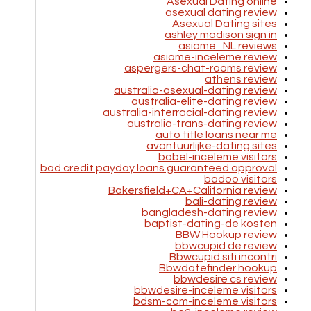
Asexual Dating online
asexual dating review
Asexual Dating sites
ashley madison sign in
asiame_NL reviews
asiame-inceleme review
aspergers-chat-rooms review
athens review
australia-asexual-dating review
australia-elite-dating review
australia-interracial-dating review
australia-trans-dating review
auto title loans near me
avontuurlijke-dating sites
babel-inceleme visitors
bad credit payday loans guaranteed approval
badoo visitors
Bakersfield+CA+California review
bali-dating review
bangladesh-dating review
baptist-dating-de kosten
BBW Hookup review
bbwcupid de review
Bbwcupid siti incontri
Bbwdatefinder hookup
bbwdesire cs review
bbwdesire-inceleme visitors
bdsm-com-inceleme visitors