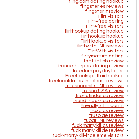
fling.com dating hookup
flingster es reviews
flingster it review
Flirt visitors
flirt4free dating
Flirt4free visitors
flirthookup dating hookup
flirthookup hookup
FlirtHookup visitors
flirthwith_NL reviews
FlirtWith visitors
flirtymature dating
foot fetish review
france-herpes-dating review
freedom payday loans
Freehookupaffair hookup
freelocaldates-inceleme reviews
freesnapmilfs_NL reviews
fresno USA review
friendfinder cs review
friendfinderx cs review
Friendly siti incontri
fruzo cs review
fruzo de review
fubar_NL reviews
fuck marry kill cs review
fuck marry kill de review
fuck-marry-kill-inceleme visitors