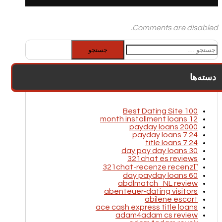
Comments are disabled.
جستجو
برای:
دسته‌ها
100 Best Dating Site
12 month installment loans
2000 payday loans
24 7 payday loans
24 7 title loans
30 day pay day loans
321chat es reviews
321chat-recenze recenzГ­
60 day payday loans
abdlmatch_NL review
abenteuer-dating visitors
abilene escort
ace cash express title loans
adam4adam cs review