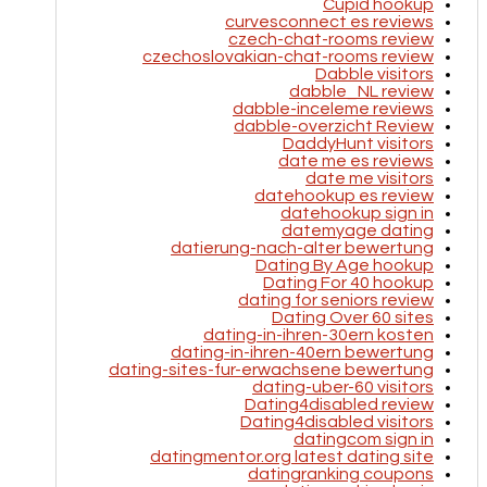
Cupid hookup
curvesconnect es reviews
czech-chat-rooms review
czechoslovakian-chat-rooms review
Dabble visitors
dabble_NL review
dabble-inceleme reviews
dabble-overzicht Review
DaddyHunt visitors
date me es reviews
date me visitors
datehookup es review
datehookup sign in
datemyage dating
datierung-nach-alter bewertung
Dating By Age hookup
Dating For 40 hookup
dating for seniors review
Dating Over 60 sites
dating-in-ihren-30ern kosten
dating-in-ihren-40ern bewertung
dating-sites-fur-erwachsene bewertung
dating-uber-60 visitors
Dating4disabled review
Dating4disabled visitors
datingcom sign in
datingmentor.org latest dating site
datingranking coupons