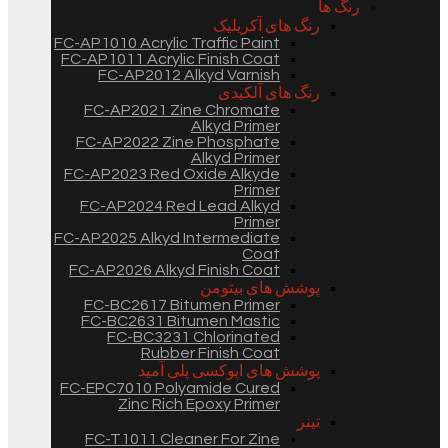
رنگ ها
رنگ های آکریلیک
FC-AP1010 Acrylic Traffic Paint
FC-AP1011 Acrylic Finish Coat
FC-AP2012 Alkyd Varnish
رنگ های آلکیدی
FC-AP2021 Zine Chromate
Alkyd Primer
FC-AP2022 Zine Phosphate
Alkyd Primer
FC-AP2023 Red Oxide Alkyde
Primer
FC-AP2024 Red Lead Alkyd
Primer
FC-AP2025 Alkyd Intermediate
Coat
FC-AP2026 Alkyd Finish Coat
پوشش های بیتومن
FC-BC2617 Bitumen Primer
FC-BC2631 Bitumen Mastic
FC-BC3231 Chlorinated
Rubber Finish Coat
پوشش های اپوکسی پلی آمید
FC-EPC7010 Polyamide Cured
Zinc Rich Epoxy Primer
تینر
FC-T1011 Cleaner For Zine