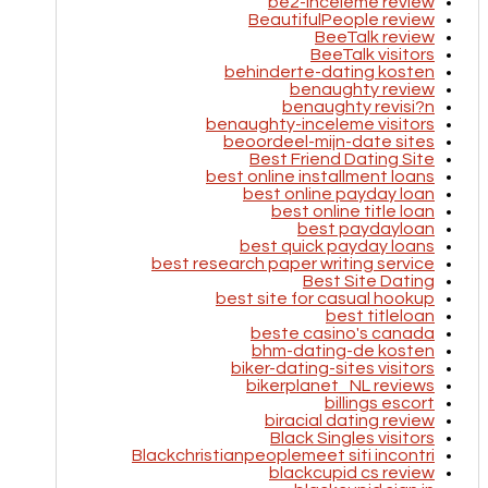
be2-inceleme review
BeautifulPeople review
BeeTalk review
BeeTalk visitors
behinderte-dating kosten
benaughty review
benaughty revisi?n
benaughty-inceleme visitors
beoordeel-mijn-date sites
Best Friend Dating Site
best online installment loans
best online payday loan
best online title loan
best paydayloan
best quick payday loans
best research paper writing service
Best Site Dating
best site for casual hookup
best titleloan
beste casino's canada
bhm-dating-de kosten
biker-dating-sites visitors
bikerplanet_NL reviews
billings escort
biracial dating review
Black Singles visitors
Blackchristianpeoplemeet siti incontri
blackcupid cs review