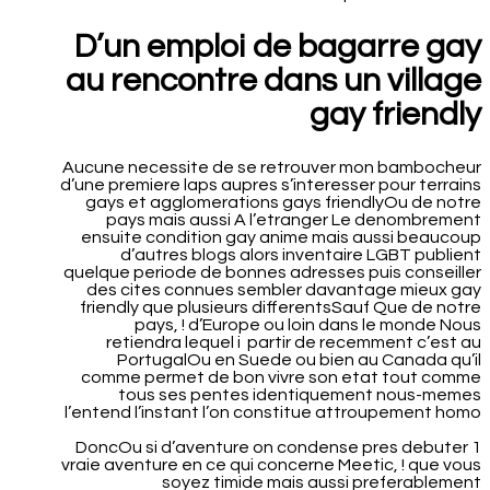
D’un emploi de bagarre gay
au rencontre dans un village
gay friendly
Aucune necessite de se retrouver mon bambocheur
d’une premiere laps aupres s’interesser pour terrains
gays et agglomerations gays friendlyOu de notre
pays mais aussi A l’etranger Le denombrement
ensuite condition gay anime mais aussi beaucoup
d’autres blogs alors inventaire LGBT publient
quelque periode de bonnes adresses puis conseiller
des cites connues sembler davantage mieux gay
friendly que plusieurs differentsSauf Que de notre
pays, ! d’Europe ou loin dans le monde Nous
retiendra lequel i partir de recemment c’est au
PortugalOu en Suede ou bien au Canada qu’il
comme permet de bon vivre son etat tout comme
tous ses pentes identiquement nous-memes
l’entend l’instant l’on constitue attroupement homo
DoncOu si d’aventure on condense pres debuter 1
vraie aventure en ce qui concerne Meetic, ! que vous
soyez timide mais aussi preferablement