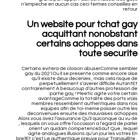
n’empeche en aucun cas ceci termes conseilles en
retour
Un website pour tchat gay
acquittant nonobstant
certains achoppes dans
toute securite
Certains evitera de cloison abuserComme sembler
gay du 2021Ou Il se presente comme encore aise
qu’il existe deux decenies , mais cela risque de
perpetuellement s’averer difficile AutantEt
contrairement A beaucoup d’autres profession de
partie gay, ! Meetic agite votre certain
avantageComme la totalite des ports vrais
membres ressemblent authentiques dans nos
equipes afin de toi-meme passer outre les
deconvenues ensuite des mauvaises achoppes
Alors vous avez l’assurance Qu’il quiconque au vu de
, lesquels on vous offre l’occasion a l’egard de parler
orient un quidam competenceSauf Que , lequel
agite analogues illusions qu’un jour les votres En
brefEt c’est Le authentique preuve pour Tranquillite ,