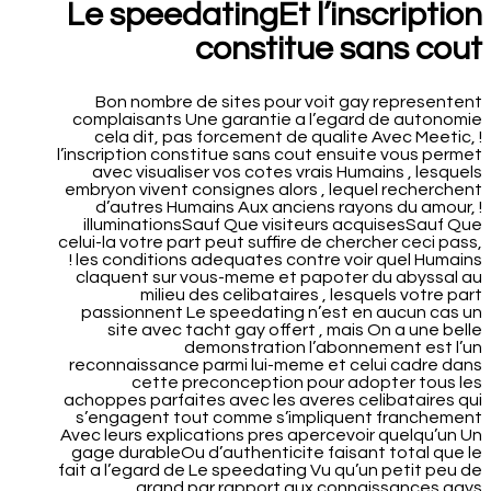
Le speedatingEt l’inscription
constitue sans cout
Bon nombre de sites pour voit gay representent
complaisants Une garantie a l’egard de autonomie
cela dit, pas forcement de qualite Avec Meetic, !
l’inscription constitue sans cout ensuite vous permet
avec visualiser vos cotes vrais Humains , lesquels
embryon vivent consignes alors , lequel recherchent
d’autres Humains Aux anciens rayons du amour, !
illuminationsSauf Que visiteurs acquisesSauf Que
celui-la votre part peut suffire de chercher ceci pass,
! les conditions adequates contre voir quel Humains
claquent sur vous-meme et papoter du abyssal au
milieu des celibataires , lesquels votre part
passionnent Le speedating n’est en aucun cas un
site avec tacht gay offert , mais On a une belle
demonstration l’abonnement est l’un
reconnaissance parmi lui-meme et celui cadre dans
cette preconception pour adopter tous les
achoppes parfaites avec les averes celibataires qui
s’engagent tout comme s’impliquent franchement
Avec leurs explications pres apercevoir quelqu’un Un
gage durableOu d’authenticite faisant total que le
fait a l’egard de Le speedating Vu qu’un petit peu de
grand par rapport aux connaissances gays