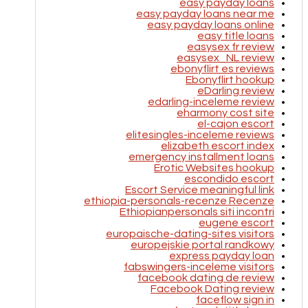
easy payday loans
easy payday loans near me
easy payday loans online
easy title loans
easysex fr review
easysex_NL review
ebonyflirt es reviews
Ebonyflirt hookup
eDarling review
edarling-inceleme review
eharmony cost site
el-cajon escort
elitesingles-inceleme reviews
elizabeth escort index
emergency installment loans
Erotic Websites hookup
escondido escort
Escort Service meaningful link
ethiopia-personals-recenze Recenze
Ethiopianpersonals siti incontri
eugene escort
europaische-dating-sites visitors
europejskie portal randkowy
express payday loan
fabswingers-inceleme visitors
facebook dating de review
Facebook Dating review
faceflow sign in