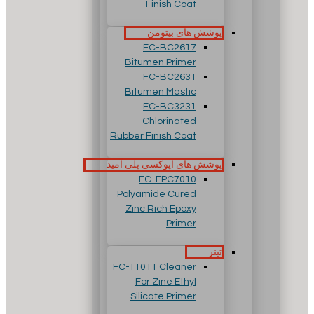
Finish Coat
پوشش های بیتومن
FC-BC2617
Bitumen Primer
FC-BC2631
Bitumen Mastic
FC-BC3231
Chlorinated
Rubber Finish Coat
پوشش های اپوکسی پلی آمید
FC-EPC7010
Polyamide Cured
Zinc Rich Epoxy
Primer
تینر
FC-T1011 Cleaner
For Zine Ethyl
Silicate Primer