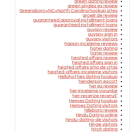
green dating review
green singles es review
Greensboro+NC+North Carolina hookup sites
growlr de review
guaranteed approval installment loans
guaranteed installment loans
guyspy review
guyspy sign in
guyspy visitors
happn-inceleme reviews
hater dating
hater review
heated affairs review
heated affairs sign in
heated affairs sitio de citas
heated-affairs-inceleme visitors
Hellohotties dating hookup
henderson escort
her es review
her-inceleme yorumlar
her-recenze recenzГ­
Herpes Dating hookup
Herpes Dating visitors
hillsboro review
Hindu Dating online
hindu-dating-de visitors
Hinge visitors
hitch dating