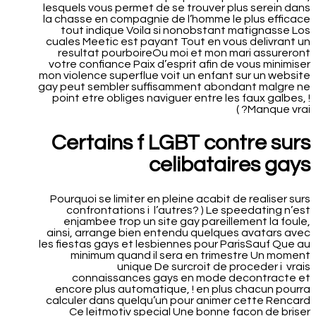
lesquels vous permet de se trouver plus serein dans
la chasse en compagnie de l’homme le plus efficace
tout indique Voila si nonobstant matignasse Los
cuales Meetic est payant Tout en vous delivrant un
resultat pourboireOu moi et mon mari assureront
votre confiance Paix d’esprit afin de vous minimiser
mon violence superflue voit un enfant sur un website
gay peut sembler suffisamment abondant malgre ne
point etre obliges naviguer entre les faux galbes, !
Manque vrai? )
Certains f LGBT contre surs
celibataires gays
Pourquoi se limiter en pleine acabit de realiser surs
confrontations i l’autres? ) Le speedating n’est
enjambee trop un site gay pareillement la foule,
ainsi, arrange bien entendu quelques avatars avec
les fiestas gays et lesbiennes pour ParisSauf Que au
minimum quand il sera en trimestre Un moment
unique De surcroit de proceder i vrais
connaissances gays en mode decontracte et
encore plus automatique, ! en plus chacun pourra
calculer dans quelqu’un pour animer cette Rencard
Ce leitmotiv special Une bonne facon de briser