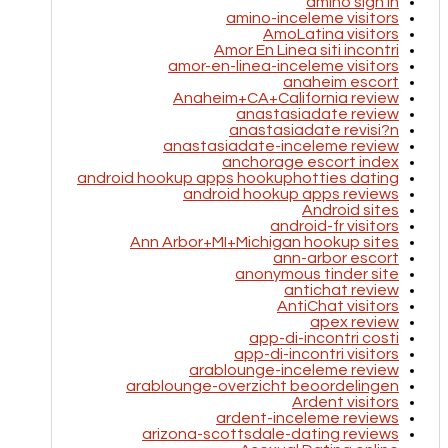
amino sign in
amino-inceleme visitors
AmoLatina visitors
Amor En Linea siti incontri
amor-en-linea-inceleme visitors
anaheim escort
Anaheim+CA+California review
anastasiadate review
anastasiadate revisi?n
anastasiadate-inceleme review
anchorage escort index
android hookup apps hookuphotties dating
android hookup apps reviews
Android sites
android-fr visitors
Ann Arbor+MI+Michigan hookup sites
ann-arbor escort
anonymous tinder site
antichat review
AntiChat visitors
apex review
app-di-incontri costi
app-di-incontri visitors
arablounge-inceleme review
arablounge-overzicht beoordelingen
Ardent visitors
ardent-inceleme reviews
arizona-scottsdale-dating reviews