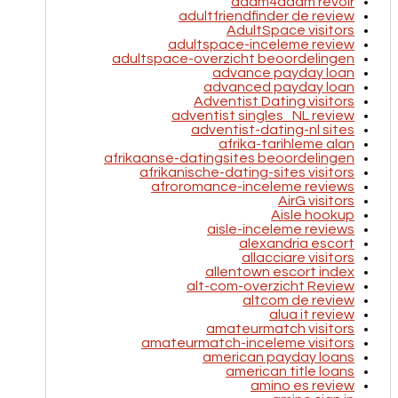
adam4adam revoir
adultfriendfinder de review
AdultSpace visitors
adultspace-inceleme review
adultspace-overzicht beoordelingen
advance payday loan
advanced payday loan
Adventist Dating visitors
adventist singles_NL review
adventist-dating-nl sites
afrika-tarihleme alan
afrikaanse-datingsites beoordelingen
afrikanische-dating-sites visitors
afroromance-inceleme reviews
AirG visitors
Aisle hookup
aisle-inceleme reviews
alexandria escort
allacciare visitors
allentown escort index
alt-com-overzicht Review
altcom de review
alua it review
amateurmatch visitors
amateurmatch-inceleme visitors
american payday loans
american title loans
amino es review