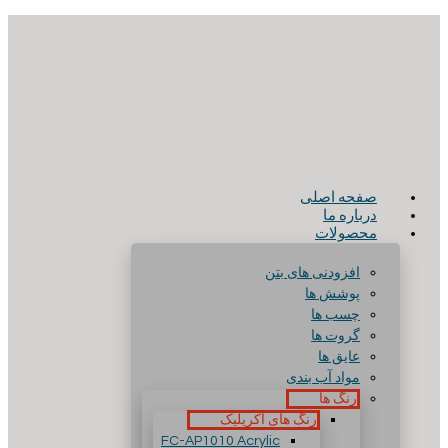
صفحه اصلی
درباره ما
محصولات
افزودنی های بتن
پوشش ها
چسب ها
گروت ها
عایق ها
مواد آب بندی
رنگ ها
رنگ های آکریلیک
FC-AP1010 Acrylic